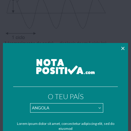
λ (comprimento de onda) →
distância de um 1 ciclo (m)
ν (frequência) →
número de vezes que 1 ciclo se repete num
-1
segundo (Hz ou s
)
T (tempo)→
tempo de 1 ciclo (s)
Caracterizar uma onda
O TEU PAÍS
v
unidade relativas ao tempo
T
unidade relativas ao tempo
Lorem ipsum dolor sit amet, consectetur adipiscing elit, sed do
eiusmod