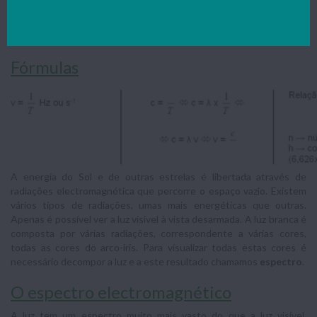
não caracteriza a onda pois v ≠ c, logo o λ
λ
vai ser diferente dependendo do meio.
Fórmulas
A energia do Sol e de outras estrelas é libertada através de
radiações electromagnética que percorre o espaço vazio. Existem
vários tipos de radiações, umas mais energéticas que outras.
Apenas é possível ver a luz visível à vista desarmada. A luz branca é
composta por várias radiações, correspondente a várias cores,
todas as cores do arco-íris. Para visualizar todas estas cores é
necessário decompor a luz e a este resultado chamamos
espectro
.
O espectro electromagnético
A luz tem um espectro muito mais vasto do que a luz visível,