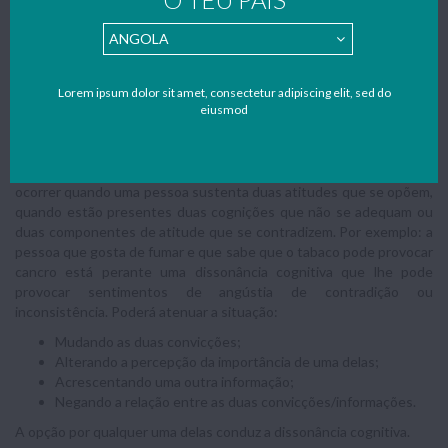
Leon Festinger, psicólogo social, levou a cabo uma investigação a
partir da qual elaborou a teoria da dissonância cognitiva.
Sempre que uma informação ou acontecimento contradiz o sistema
de representações, as convicções, a atitude de uma pessoa, gera-
Lorem ipsum dolor sit amet, consectetur adipiscing elit, sed do
se um mal – estar e uma inquietação que têm de ser resolvidos: ou
eiusmod
se muda o sistema de crenças, ou se reinterpreta a informação que
a contradiz, ou se reformulam as crenças anteriores.
A dissonância cognitiva é um sentimento desagradável que pode
ocorrer quando uma pessoa sustenta duas atitudes que se opõem,
quando estão presentes duas cognições que não se adequam ou
duas componentes de atitude que se contradizem. Por exemplo: a
pessoa que gosta de fumar e que sabe que o tabaco pode provocar
cancro está perante uma dissonância cognitiva que lhe pode
provocar sentimentos de angústia de contradição ou
inconsistência. Poderá atenuar a situação:
Mudando as duas convicções;
Alterando a percepção da importância de uma delas;
Acrescentando uma outra informação;
Negando a relação entre as duas convicções/informações.
A opção por qualquer uma delas conduz a dissonância cognitiva.