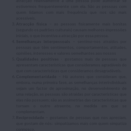
atracção relativamente a uma pessoa pode aumentar se
estivermos frequentemente com ela. São as pessoas com
quem lidamos com mais frequência que nos são mais
acessíveis.
Atracção física
– as pessoas fisicamente mais bonitas
(segundo os padrões culturais) causam melhores impressões
iniciais, o que incentiva a atracção por essa pessoa.
Semelhanças interpessoais
– sentimo-nos atraídos por
pessoas que têm sentimentos, comportamentos, atitudes,
opiniões, interesses e valores semelhantes aos nossos
Qualidades positivas
- gostamos mais de pessoas que
apresentam características que consideramos agradáveis do
que com características que consideramos desagradáveis.
Complementaridade
– Há autores que consideram que,
embora, numa primeira fase, as semelhanças interindividuais
sejam um factor de aproximação, no desenvolvimento de
uma relação, as pessoas são atraídas por características que
elas não possuem; são as assimetrias das características que
tornam o outro atraente, na medida em que se
complementam.
Reciprocidade
– gostamos de pessoas que nos apreciam,
que gostam de nós: simpatizamos mais com quem simpatiza
connosco.