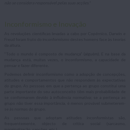
não se considera responsável pelas suas acções."
Inconformismo e Inovação
As revoluções cientificas levadas a cabo por Copérnico, Darwin e
Freud foram fruto do inconformismo destes homens face às teorias
da altura.
"Todo o mundo é composto de mudança" (alguém). E na base da
mudança está, muitas vezes, o inconformismo, a capacidade de
pensar e fazer diferente.
Podemos definir inconformismo como a adopção de concepções,
atitudes e comportamentos que não respondem às expectativas
do grupo. As pessoas em que a pertença ao grupo constitui uma
parte importante do seu autoconceito têm mais probabilidade de
se conformarem devido à influência normativa; se a pertença ao
grupo não tiver essa importância, é menos provável submeterem-
se às normas do grupo.
As pessoas que adoptam atitudes inconformistas são,
frequentemente, objecto de critica social (sarcasmo,
marginalização, sanções, etc.)