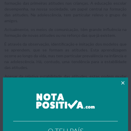
formação das primeiras atitudes nas crianças. A educação escolar
desempenha, na nossa sociedade, um papel central na formação
das atitudes. Na adolescência, tem particular relevo o grupo de
amigos.
Actualmente, os meios de comunicação, têm grande influência na
formação de novas atitudes ou no reforço das que já existem.
É através da observação, identificação e imitação dos modelos que
se aprendem, que se formam as atitudes. Esta aprendizagem
ocorre ao longo da vida, mas tem particular prevalência na infância e
na adolescência. Há, contudo, uma tendência para a estabilidade
das atitudes.
Apesar da relativa estabilidade das atitudes, estas podem mudar
ao longo da vida. As experiências vividas pelo próprio podem
conduzir à alteração das atitudes. Por exemplo, uma pessoa é a
favor da pena de morte pode mudar de atitude porque viu um filme
que a comoveu, um documentário impressionante. Várias
pesquisas levadas a cabo por psicólogos sociais nas últimas
décadas permitem identificar situações ou factores que favorecem
a mudança de atitude.
Dissonância cognitiva
O TEU PAÍS