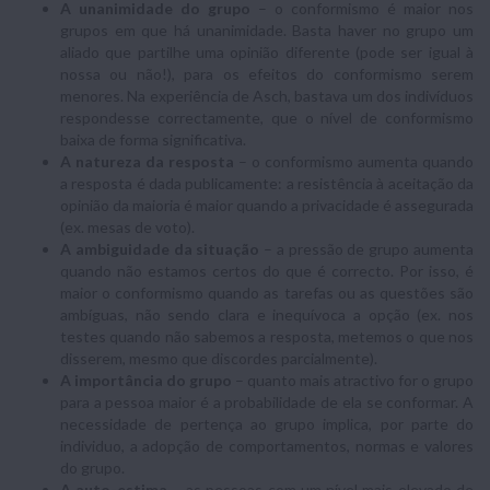
A unanimidade do grupo
– o conformismo é maior nos
grupos em que há unanimidade. Basta haver no grupo um
aliado que partilhe uma opinião diferente (pode ser igual à
nossa ou não!), para os efeitos do conformismo serem
menores. Na experiência de Asch, bastava um dos indivíduos
respondesse correctamente, que o nível de conformismo
baixa de forma significativa.
A natureza da resposta
– o conformismo aumenta quando
a resposta é dada publicamente: a resistência à aceitação da
opinião da maioria é maior quando a privacidade é assegurada
(ex. mesas de voto).
A ambiguidade da situação
– a pressão de grupo aumenta
quando não estamos certos do que é correcto. Por isso, é
maior o conformismo quando as tarefas ou as questões são
ambíguas, não sendo clara e inequívoca a opção (ex. nos
testes quando não sabemos a resposta, metemos o que nos
disserem, mesmo que discordes parcialmente).
A importância do grupo
– quanto mais atractivo for o grupo
para a pessoa maior é a probabilidade de ela se conformar. A
necessidade de pertença ao grupo implica, por parte do
individuo, a adopção de comportamentos, normas e valores
do grupo.
A auto-estima
– as pessoas com um nível mais elevado de