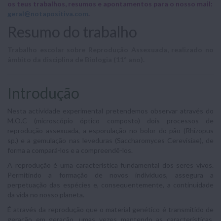
os teus trabalhos, resumos e apontamentos para o nosso mail:
geral@notapositiva.com
.
Resumo do trabalho
Trabalho escolar sobre Reprodução Assexuada, realizado no
âmbito da disciplina de Biologia (11º ano).
Introdução
Nesta actividade experimental pretendemos observar através do
M.O.C (microscópio óptico composto) dois processos de
reprodução assexuada, a esporulação no bolor do pão (Rhizopus
sp.) e a gemulação nas leveduras (Saccharomyces Cerevisiae), de
forma a compará-los e a compreendê-los.
A reprodução é uma característica fundamental dos seres vivos.
Permitindo a formação de novos indivíduos, assegura a
perpetuação das espécies e, consequentemente, a continuidade
da vida no nosso planeta.
É através da reprodução que o material genético é transmitido de
geração em geração, umas vezes mantendo as características,