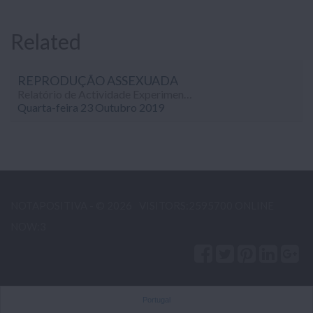
Related
REPRODUÇÃO ASSEXUADA
Relatório de Actividade Experimental cujo principal objectivo era o de compreender o processo de reprodução assexuada por Esporulação.
Quarta-feira 23 Outubro 2019
NOTAPOSITIVA - © 2026
VISITORS:2595700 ONLINE
NOW:3
Portugal