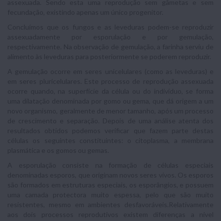
assexuada. Sendo esta uma reprodução sem gâmetas e sem
fecundação, existindo apenas um único progenitor.
Concluímos que os fungos e as leveduras podem-se reproduzir
assexuadamente por esporulação e por gemulação,
respectivamente. Na observação de gemulação, a farinha serviu de
alimento às leveduras para posteriormente se poderem reproduzir.
A gemulação ocorre em seres unicelulares (como as leveduras) e
em seres pluricelulares. Este processo de reprodução assexuada
ocorre quando, na superfície da célula ou do indivíduo, se forma
uma dilatação denominada por gomo ou gema, que dá origem a um
novo organismo, geralmente de menor tamanho, após um processo
de crescimento e separação. Depois de uma análise atenta dos
resultados obtidos podemos verificar que fazem parte destas
células os seguintes constituintes: o citoplasma, a membrana
plasmática e os gomos ou gemas.
A esporulação consiste na formação de células especiais
denominadas esporos, que originam novos seres vivos. Os esporos
são formados em estruturas especiais, os esporângios, e possuem
uma camada protectora muito espessa, pelo que são muito
resistentes, mesmo em ambientes desfavoráveis.Relativamente
aos dois processos reprodutivos existem diferenças a nível