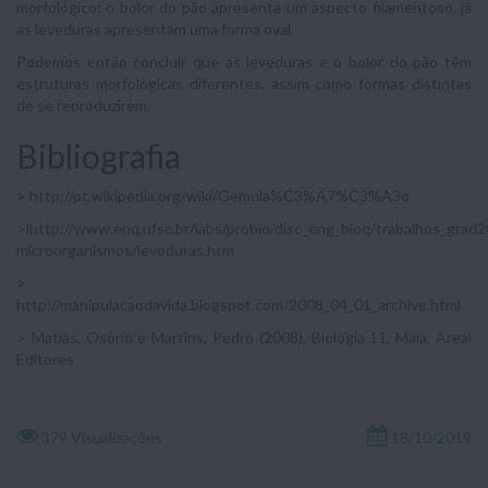
morfológico: o bolor do pão apresenta um aspecto filamentoso, já
as leveduras apresentam uma forma oval.
Podemos então concluir que as leveduras e o bolor do pão têm
estruturas morfológicas diferentes, assim como formas distintas
de se reproduzirem.
Bibliografia
> http://pt.wikipedia.org/wiki/Gemula%C3%A7%C3%A3o
>lhttp://www.enq.ufsc.br/labs/probio/disc_eng_bioq/trabalhos_grad
microorganismos/leveduras.htm
>
http://manipulacaodavida.blogspot.com/2008_04_01_archive.html
> Matias, Osório e Martins, Pedro (2008), Biologia 11, Maia, Areal
Editores
379 Visualizações
18/10/2019