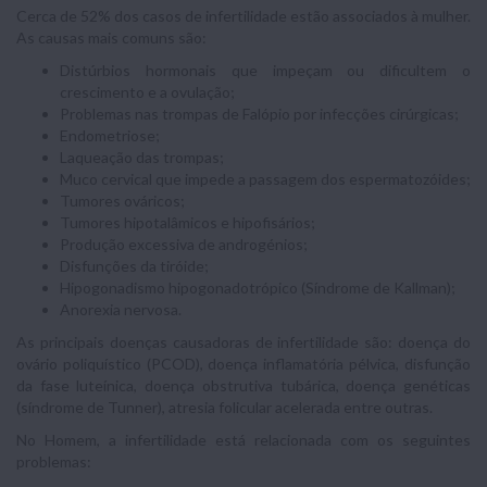
Cerca de 52% dos casos de infertilidade estão associados à mulher.
As causas mais comuns são:
Distúrbios hormonais que impeçam ou dificultem o
crescimento e a ovulação;
Problemas nas trompas de Falópio por infecções cirúrgicas;
Endometriose;
Laqueação das trompas;
Muco cervical que impede a passagem dos espermatozóides;
Tumores ováricos;
Tumores hipotalâmicos e hipofisários;
Produção excessiva de androgénios;
Disfunções da tiróide;
Hipogonadismo hipogonadotrópico (Síndrome de Kallman);
Anorexia nervosa.
As principais doenças causadoras de infertilidade são: doença do
ovário poliquístico (PCOD), doença inflamatória pélvica, disfunção
da fase luteínica, doença obstrutiva tubárica, doença genéticas
(síndrome de Tunner), atresia folicular acelerada entre outras.
No Homem, a infertilidade está relacionada com os seguintes
problemas: