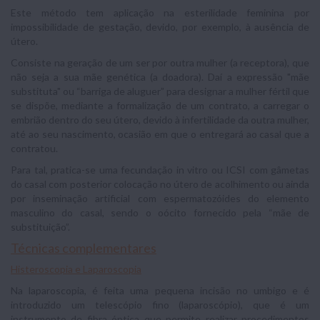
Este método tem aplicação na esterilidade feminina por
impossibilidade de gestação, devido, por exemplo, à ausência de
útero.
Consiste na geração de um ser por outra mulher (a receptora), que
não seja a sua mãe genética (a doadora). Daí a expressão "mãe
substituta" ou “barriga de aluguer” para designar a mulher fértil que
se dispõe, mediante a formalização de um contrato, a carregar o
embrião dentro do seu útero, devido à infertilidade da outra mulher,
até ao seu nascimento, ocasião em que o entregará ao casal que a
contratou.
Para tal, pratica-se uma fecundação in vitro ou ICSI com gâmetas
do casal com posterior colocação no útero de acolhimento ou ainda
por inseminação artificial com espermatozóides do elemento
masculino do casal, sendo o oócito fornecido pela “mãe de
substituição”.
Técnicas complementares
Histeroscopia e Laparoscopia
Na laparoscopia, é feita uma pequena incisão no umbigo e é
introduzido um telescópio fino (laparoscópio), que é um
instrumento de fibra óptica que permite realizar procedimentos