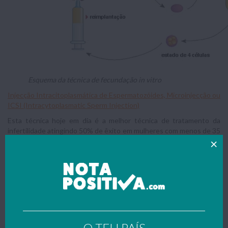
Esquema da técnica de fecundação in vitro
Injecção Intracitoplasmática de Espermatozóides, Microinjecção ou
ICSI (Intracytoplasmatic Sperm Injection)
Esta técnica hoje em dia é a melhor técnica de tratamento da
infertilidade atingindo 50% de êxito em mulheres com menos de 35
anos. Por esse motivo, tem vindo a substituir a fertilização in vitro
nas clínicas de reprodução assistida, já que os seus resultados são
melhores.
A ICSI é especialmente indicada para o tratamento da infertilidade
masculina (poucos ou nenhuns espermatozóides no ejaculado,
espermatozóides com baixa mobilidade, percentagem baixa de
espermatozóides com morfologia normal).
A recolha dos gâmetas feminino e masculino é efectuada da mesma
O TEU PAÍS