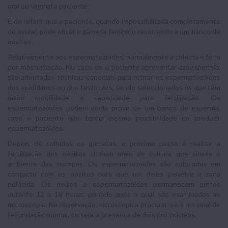
oral ou vaginal à paciente.
É de referir que a paciente, quando impossibilitada completamente
de ovular, pode obter o gâmeta feminino recorrendo a um banco de
oócitos.
Relativamente aos espermatozóides, normalmente a colecta é feita
por masturbação. No caso de o paciente apresentar azoospermia,
são adoptadas técnicas especiais para retirar os espermatozóides
dos epidídimos ou dos testículos, sendo seleccionados os que têm
maior mobilidade e capacidade para fertilização. Os
espermatozóides podem ainda provir de um banco de esperma,
caso o paciente não tenha mesmo possibilidade de produzir
espermatozóides.
Depois de colhidos os gâmetas, o próximo passo é realizar a
fertilização dos oócitos II num meio de cultura que simula o
ambiente das trompas. Os espermatozóides são colocados em
contacto com os oócitos para que um deles penetre a zona
pelúcida. Os óvulos e espermatozóides permanecem juntos
durante 12 a 18 horas, período após o qual são examinados ao
microscópio. Na observação microscópica procurar-se-á um sinal de
fecundação normal, ou seja, a presença de dois pró-núcleos.