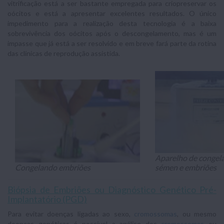
vitrificação está a ser bastante empregada para criopreservar os
oócitos e está a apresentar excelentes resultados. O único
impedimento para a realização desta tecnologia é a baixa
sobrevivência dos oócitos após o descongelamento, mas é um
impasse que já está a ser resolvido e em breve fará parte da rotina
das clínicas de reprodução assistida.
Aparelho de congel
Congelando embriões
sémen e embriões
Biópsia de Embriões ou Diagnóstico Genético Pré-
Implantatório (PGD)
Para evitar doenças ligadas ao sexo,
cromossomas
, ou mesmo
doenças genéticas é possível a análise dos
cromossomas
ou