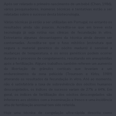
Após ser relatado o primeiro nascimento de um bebé (Chen, 1986),
vários pesquisadores, inúmeras técnicas e tentativas estão a ser
relatadas sobre o sucesso desta biotecnologia.
Várias técnicas já estão a ser utilizadas em Portugal, no entanto os
resultados ainda são poucos. Acredita-se que em breve esta
tecnologia já seja rotina nas clínicas de fecundação in vitro.
Entretanto algumas desvantagens da técnica ainda devem ser
contornadas. Acredita-se que o fuso mitótico (estrutura que
segura o material genético do oócito maduro) é sensível a
mudanças de temperatura, e os erros genéticos podem ocorrer
durante o processo de congelamento, resultando em aneuploidias
após a fertilização. Alguns trabalhos também referem um aumento
da libertação de grânulos corticais que levariam a um
endurecimento da zona pelúcida (Trounson e Kirby, 1989)
alterando os resultados da fecundação in vitro. Até ao momento,
não é satisfatória a taxa de sobrevivência dos oócitos humanos
descongelados, os índices de sucesso variam de 27% a 64%. Em
geral, os índices de fertilização dos oócitos descongelados são
inferiores aos obtidos com a inseminação a fresco e uma incidência
alta de fertilização anormal tem sido referida.
Hoje uma técnica de congelação ultra-rápida descrita como