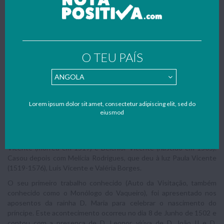
dessa data que deixam de existir referências ao seu nome,
deixando de escrever desde essa mesma data.
Poeta ou Ourives?
O TEU PAÍS
Surge a dúvida se Gil Vicente foi ou não um comerciante de ouro,
visto que cada livro publicado defende a veracidade deste facto ou
não.
Um estudo de Sanches de Baena mostrava a genealogia distinta de
dois indivíduos de nome Gil Vicente. Brito Rebelo comprovou a
Lorem ipsum dolor sit amet, consectetur adipiscing elit, sed do
eiusmod
inconsistência histórica destas duas genealogias utilizando
documentos da Torre do Tombo.
Gil Vicente casou com Branca Bezerra, de quem nasceram Gaspar
Vicente (morreu em 1519) e Belchior Vicente (nascido em 1505).
Casou depois com Melícia Rodrigues, que deu à luz Paula Vicente
(1519-1576), Luís Vicente e Valéria Borges.
O seu primeiro trabalho conhecido (Auto da Visitação, também
conhecido como o Monólogo do Vaqueiro), foi apresentado nos
aposentos da rainha D. Maria para celebrar o nascimento do
príncipe. Este acontecimento ocorreu no dia 8 de Junho de 1502 e
contou com a presença de D. Leonor, viúva de D. João II e D.