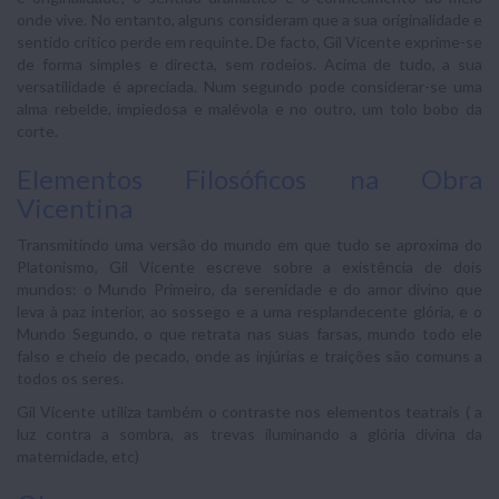
onde vive. No entanto, alguns consideram que a sua originalidade e
sentido crítico perde em requinte. De facto, Gil Vicente exprime-se
de forma simples e directa, sem rodeios. Acima de tudo, a sua
versatilidade é apreciada. Num segundo pode considerar-se uma
alma rebelde, impiedosa e malévola e no outro, um tolo bobo da
corte.
Elementos Filosóficos na Obra
Vicentina
Transmitindo uma versão do mundo em que tudo se aproxima do
Platonismo, Gil Vicente escreve sobre a existência de dois
mundos: o Mundo Primeiro, da serenidade e do amor divino que
leva à paz interior, ao sossego e a uma resplandecente glória, e o
Mundo Segundo, o que retrata nas suas farsas, mundo todo ele
falso e cheio de pecado, onde as injúrias e traições são comuns a
todos os seres.
Gil Vicente utiliza também o contraste nos elementos teatrais ( a
luz contra a sombra, as trevas iluminando a glória divina da
maternidade, etc)