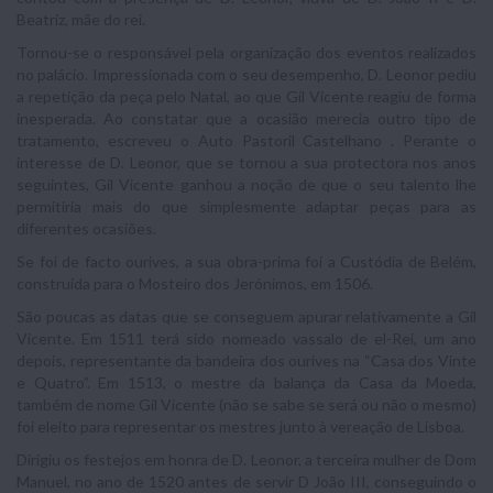
Beatriz, mãe do rei.
Tornou-se o responsável pela organização dos eventos realizados
no palácio. Impressionada com o seu desempenho, D. Leonor pediu
a repetição da peça pelo Natal, ao que Gil Vicente reagiu de forma
inesperada. Ao constatar que a ocasião merecia outro tipo de
tratamento, escreveu o Auto Pastoril Castelhano . Perante o
interesse de D. Leonor, que se tornou a sua protectora nos anos
seguintes, Gil Vicente ganhou a noção de que o seu talento lhe
permitiria mais do que simplesmente adaptar peças para as
diferentes ocasiões.
Se foi de facto ourives, a sua obra-prima foi a Custódia de Belém,
construída para o Mosteiro dos Jerónimos, em 1506.
São poucas as datas que se conseguem apurar relativamente a Gil
Vicente. Em 1511 terá sido nomeado vassalo de el-Rei, um ano
depois, representante da bandeira dos ourives na “Casa dos Vinte
e Quatro”. Em 1513, o mestre da balança da Casa da Moeda,
também de nome Gil Vicente (não se sabe se será ou não o mesmo)
foi eleito para representar os mestres junto à vereação de Lisboa.
Dirigiu os festejos em honra de D. Leonor, a terceira mulher de Dom
Manuel, no ano de 1520 antes de servir D João III, conseguindo o