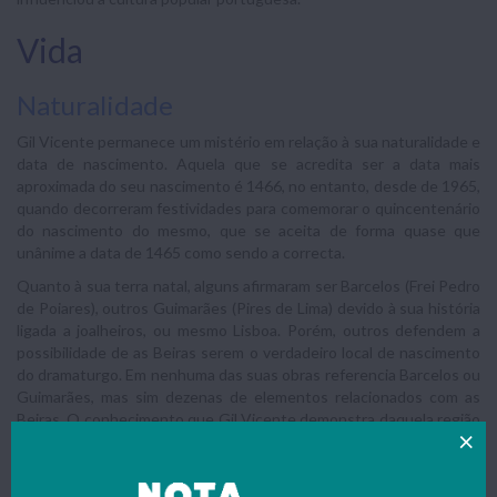
Vida
Naturalidade
Gil Vicente permanece um mistério em relação à sua naturalidade e
data de nascimento. Aquela que se acredita ser a data mais
aproximada do seu nascimento é 1466, no entanto, desde de 1965,
quando decorreram festividades para comemorar o quincentenário
do nascimento do mesmo, que se aceita de forma quase que
unânime a data de 1465 como sendo a correcta.
Quanto à sua terra natal, alguns afirmaram ser Barcelos (Frei Pedro
de Poiares), outros Guimarães (Pires de Lima) devido à sua história
ligada a joalheiros, ou mesmo Lisboa. Porém, outros defendem a
possibilidade de as Beiras serem o verdadeiro local de nascimento
do dramaturgo. Em nenhuma das suas obras referencia Barcelos ou
Guimarães, mas sim dezenas de elementos relacionados com as
Beiras. O conhecimento que Gil Vicente demonstra daquela região
é bastante profundo, o que leva a crer que seja essa a sua
naturalidade.
Morreu em local desconhecido, talvez em 1536, pois é a partir