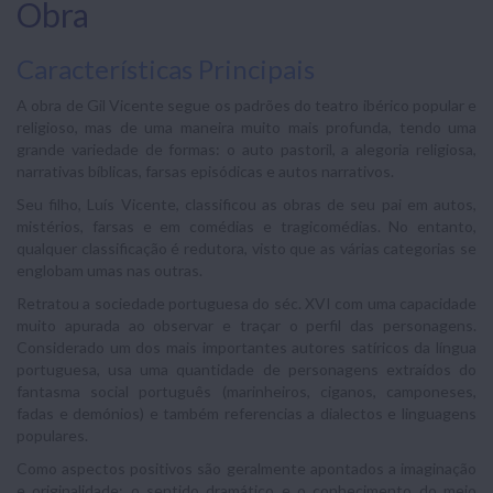
Obra
Características Principais
A obra de Gil Vicente segue os padrões do teatro ibérico popular e
religioso, mas de uma maneira muito mais profunda, tendo uma
grande variedade de formas: o auto pastoril, a alegoria religiosa,
narrativas bíblicas, farsas episódicas e autos narrativos.
Seu filho, Luís Vicente, classificou as obras de seu pai em autos,
mistérios, farsas e em comédias e tragicomédias. No entanto,
qualquer classificação é redutora, visto que as várias categorias se
englobam umas nas outras.
Retratou a sociedade portuguesa do séc. XVI com uma capacidade
muito apurada ao observar e traçar o perfil das personagens.
Considerado um dos mais importantes autores satíricos da língua
portuguesa, usa uma quantidade de personagens extraídos do
fantasma social português (marinheiros, ciganos, camponeses,
fadas e demónios) e também referencias a dialectos e linguagens
populares.
Como aspectos positivos são geralmente apontados a imaginação
e originalidade; o sentido dramático e o conhecimento do meio