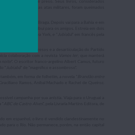
ara Manaus, mas lá é preso. Seus livros, considerados
o Militar. Segundo as atas militares, foram queimados
e "
Capitães da areia
".
e reside com Rubem Braga. Depois vai para a Bahia e em
da do mar
”, que distribui para os amigos. Estreia em dois
New America, de Nova York, e "
Jubiabá
" em francês pela
ia das torturas de presos e a desarticulação do Partido
Inicia colaboração com a revista
Vamos ler
; que manterá
a noite
". O escritor franco-argelino Albert Camus, futuro
do "
Jubiabá
" de "magnífico e assombroso".
a também, em forma de folhetim, a novela "
Brandão entre
 Graciliano Ramos, Aníbal Machado e Rachel de Queiroz.
ssível campanha por sua anistia. Viaja para o Uruguai a
 "
ABC de Castro Alves
", pela Livraria Martins Editora, de
ado em espanhol, o livro é vendido clandestinamente no
iado para o Rio. Não permanece, porém, na então capital