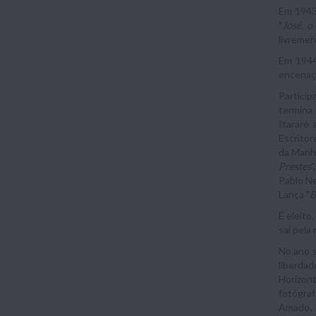
Em 1943
"
José, o
livremen
Em 1944,
encenaçã
Particip
termina
Itararé
Escritor
da Manhã
Prestes
"
Pablo Ne
Lança "
B
É eleito
sai pela
No ano s
liberdad
Horizont
fotógraf
Amado.