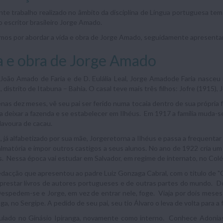
te trabalho realizado no âmbito da disciplina de Língua portuguesa tem
 escritor brasileiro Jorge Amado.
s por abordar a vida e obra de Jorge Amado, seguidamente apresentamo
a e obra de Jorge Amado
 João Amado de Faria e de D. Eulália Leal, Jorge Amadode Faria nasceu
, distrito de Itabuna – Bahia. O casal teve mais três filhos: Jofre (1915),
as dez meses, vê seu pai ser ferido numa tocaia dentro de sua própria 
a a deixar a fazenda e se estabelecer em Ilhéus. Em 1917 a família muda-s
 lavoura de cacau.
 já alfabetizado por sua mãe, Jorgeretorna a Ilhéus e passa a frequentar
almatória e impor outros castigos a seus alunos. No ano de 1922 cria um j
. Nessa época vai estudar em Salvador, em regime de internato, no Colég
edacção que apresentou ao padre Luiz Gonzaga Cabral, com o título de "O
prestar livros de autores portugueses e de outras partes do mundo. Dois
Despedem-se e Jorge, em vez de entrar nele, foge. Viaja por dois mese
ga, no Sergipe. A pedido de seu pai, seu tio Álvaro o leva de volta para a 
ulado no Ginásio Ipiranga, novamente como interno. Conhece Adonias Fi