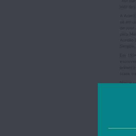
"
Rui Bar
vida dos
A Ariel 
se em um
de José 
para Ma
Aurélio 
Sergipe,
Em 1934
escrev
primeiro
Icaza, o
Nasce su
presiden
"
Cacau
"
Sofre su
Natal — 
Brasileir
No ano s
Latina e