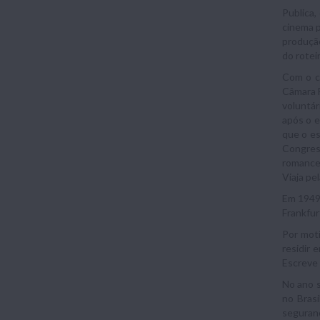
Publica,
cinema p
produção
do rotei
Com o c
Câmara F
voluntár
após o e
que o es
Congress
romance
Viaja pe
Em 1949,
Frankfur
Por moti
residir 
Escreve 
No ano s
no Brasil
seguranç