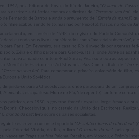
 em 1947, pela Editora do Povo, do Rio de Janeiro, "
O amor de Castro 
ara o escritor: a Atlântida compra os direitos de "
Terras do sem fim
"; el
 de Fernando de Barros e ainda o argumento de "
Estrela da manhã
", q
ro (o filme acabou sendo feito, mas não por Peixoto). Nasce, no Rio de Jane
ancelamento, em Janeiro de 1948, do registro do Partido Comunista
ederal e tendo seus livros considerados como "material subversivo", o es
io para Paris. Em Fevereiro, sua casa no Rio é invadida por agentes fe
pisódio, Zélia e o filho partem para Génova, Itália, onde Jorge os apanha
critor trava amizade com Jean-Paul Sartre, Picasso e outros expoentes d
o Mundial de Escritores e Artistas pela Paz. Com o título de "
Terras
 "
Terras do sem fim
". Para comemorar o primeiro aniversário do filho, es
la Europa e União Soviética.
 dirigindo-se para a Checoslováquia, onde participaria de um congresso
t, Alemanha; escapa ileso. Morre no Rio, "de repente", conforme conta o esc
vos políticos, em 1950, o governo francês expulsa Jorge Amado e sua fa
em Dobris, Checoslováquia, no castelo da União dos Escritores. Realiza 
"
O mundo da paz
", livro sobre os países socialistas.
eguinte escreve o romance tripartido "
Os subterrâneos da liberdade
" (
O
, pela Editorial Vitória, do Rio, o livro "
O mundo da paz
" pelo qual 
a. Nasce em Praga sua filha Paloma. Recebe, em Moscou, o Prémio Intern