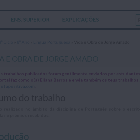
ENS. SUPERIOR
EXPLICAÇÕES
3º Ciclo
»
8º Ano
»
Língua Portuguesa
»
Vida e Obra de Jorge Amado
A E OBRA DE JORGE AMADO
s trabalhos publicados foram gentilmente enviados por estudantes 
ortal faz como o(a) Eliana Barros e envia também os teus trabalhos
otapositiva.com
.
umo do trabalho
o realizado no âmbito da disciplina de Português sobre o escr
das e prémios recebidos.
rodução