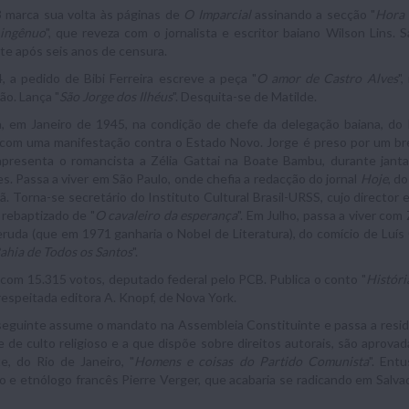
 marca sua volta às páginas de
O Imparcial
assinando a secção "
Hora 
 ingênuo
", que reveza com o jornalista e escritor baiano Wilson Lins. Sa
te após seis anos de censura.
 a pedido de Bibi Ferreira escreve a peça "
O amor de Castro Alves
"
o. Lança "
São Jorge dos Ilhéus
". Desquita-se de Matilde.
a, em Janeiro de 1945, na condição de chefe da delegação baiana, do
 com uma manifestação contra o Estado Novo. Jorge é preso por um br
 apresenta o romancista a Zélia Gattai na Boate Bambu, durante ja
es. Passa a viver em São Paulo, onde chefia a redacção do jornal
Hoje
, d
. Torna-se secretário do Instituto Cultural Brasil-URSS, cujo director e
, rebaptizado de "
O cavaleiro da esperança
". Em Julho, passa a viver com
ruda (que em 1971 ganharia o Nobel de Literatura), do comício de Luí
ahia de Todos os Santos
".
, com 15.315 votos, deputado federal pelo PCB. Publica o conto "
Históri
 respeitada editora A. Knopf, de Nova York.
eguinte assume o mandato na Assembleia Constituinte e passa a residi
e de culto religioso e a que dispõe sobre direitos autorais, são aprovad
e, do Rio de Janeiro, "
Homens e coisas do Partido Comunista
". Ent
o e etnólogo francês Pierre Verger, que acabaria se radicando em Salv