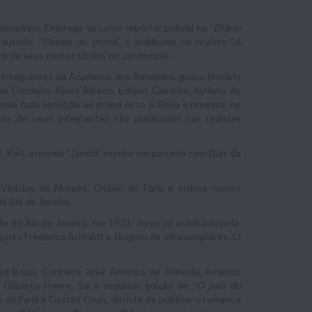
lourinho. Emprega-se como repórter policial no "
Diário
autoria, "
Poema ou prosa
", é publicada na revista "
A
ro de seus muitos títulos no candomblé.
integrantes da Academia dos Rebeldes, grupo literário
ão Cordeiro, Alves Ribeiro, Edison Carneiro, Aydano do
mia fazia oposição ao grupo Arco & Flexa e pregava, no
os de seus integrantes são publicados nas revistas
Karl, a novela "
Lenita
", escrita em parceria com Dias da
 Vinicius de Moraes, Otávio de Faria e outros nomes
do Rio de Janeiro.
de do Rio de Janeiro, em 1931, Jorge vê publicado pela
gusto Frederico Schmidt e tiragem de mil exemplares. O
ul Bopp. Conhece José Américo de Almeida, Amando
Gilberto Freyre. Sai a segunda edição de "
O país do
 de Faria e Gastão Cruls, desiste de publicar o romance