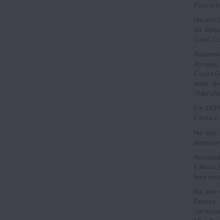
Pouco t
No ano d
da Bahi
Luva
". 
Reúnem-s
do qual,
Couto Fe
dizer d
"
Meridi
Em 1929,
Costa e 
No ano 
importan
Aprovado
Editora 
livro re
No ano 
Fontes,
carnaval