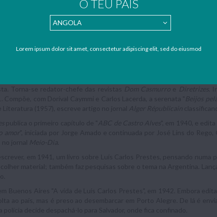
O TEU PAÍS
pelo escritor paraense Dalcídio Jurandir do golpe de Vargas. Foge p
vos, são queimados em plena Salvador por determinação da Sexta Regiã
emplares de "
O país do carnaval
", "
Cacau
", "
Suor
", "
Jubiabá
", "
Mar morto
" 
 em 1938, o escritor é mandado para o Rio. Muda-se para São Paulo, ond
 Sergipe; aqui imprime uma pequena edição do livro de poemas “
A estra
Lorem ipsum dolor sit amet, consectetur adipiscing elit, sed do eiusmod
dos idiomas literários do Ocidente: "
Suor
" sai em inglês pela pequena 
osa Gallimard.
ao Rio no ano de 1939. Exerce intensa actividade política, em decorrênc
ta. Torna-se redator-chefe das revistas
Dom Casmurro
e
Diretrizes
. 
. Compõe, com Dorival Caymmi e Carlos Lacerda, a serenata "
Beijos pel
 Literatura (1957), escreve artigo no jornal
Alger Républicain
classifican
es
publica o primeiro capítulo de "
ABC de Castro Alves
", em 1940, e edit
 o amor
", iniciada por Jorge Amado e continuada por José Lins do Rego,
 no jornal
Meio-Dia
.
screver, em 1941, um livro sobre Luís Carlos Prestes, pensando numa po
ecolher material; também faz pesquisas sobre o tema na Argentina. Lança
o.
em Buenos Aires "A vida de Luís Carlos Prestes", em 1942. Embora edit
Volta ao país, mas é preso ao desembarcar em Porto Alegre. De lá é env
 a polícia decide despachá-lo para Salvador, onde fica confinado.