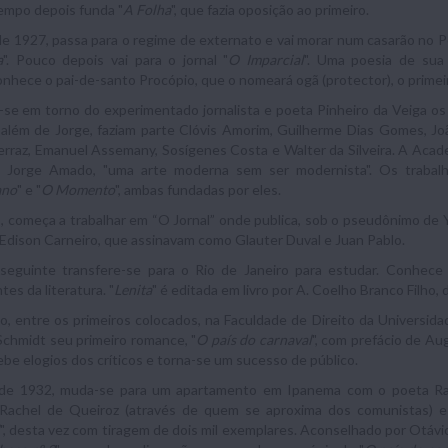
empo depois funda "
A Folha
", que fazia oposição ao primeiro.
e 1927, passa para o regime de externato e vai morar num casarão no Pe
a
". Pouco depois vai para o jornal "
O Imparcial
". Uma poesia de sua 
Conhece o pai-de-santo Procópio, que o nomeará ogã (protector), o primei
e em torno do experimentado jornalista e poeta Pinheiro da Veiga os 
 além de Jorge, faziam parte Clóvis Amorim, Guilherme Dias Gomes, Jo
rraz, Emanuel Assemany, Sosígenes Costa e Walter da Silveira. A Acade
e Jorge Amado, "uma arte moderna sem ser modernista". Os trabalh
ano
" e "
O Momento
", ambas fundadas por eles.
 começa a trabalhar em “O Jornal” onde publica, sob o pseudônimo de Y. 
Edison Carneiro, que assinavam como Glauter Duval e Juan Pablo.
seguinte transfere-se para o Rio de Janeiro para estudar. Conhece
tes da literatura. "
Lenita
" é editada em livro por A. Coelho Branco Filho, 
, entre os primeiros colocados, na Faculdade de Direito da Universida
Schmidt seu primeiro romance, "
O país do carnaval
", com prefácio de Au
cebe elogios dos críticos e torna-se um sucesso de público.
de 1932, muda-se para um apartamento em Ipanema com o poeta Ra
 Rachel de Queiroz (através de quem se aproxima dos comunistas) e 
", desta vez com tiragem de dois mil exemplares. Aconselhado por Otávio