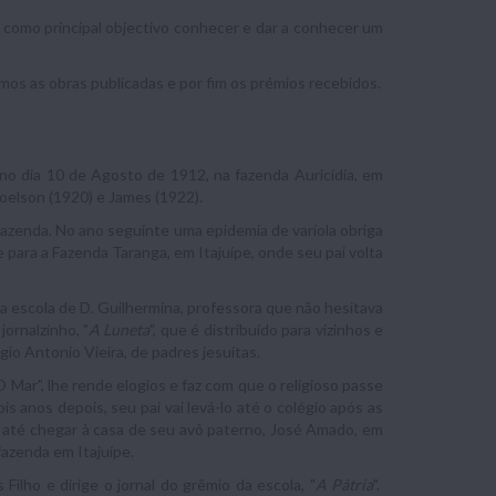
 como principal objectivo conhecer e dar a conhecer um
s as obras publicadas e por fim os prémios recebidos.
 no dia 10 de Agosto de 1912, na fazenda Auricídia, em
 Joelson (1920) e James (1922).
fazenda. No ano seguinte uma epidemia de varíola obriga
e para a Fazenda Taranga, em Itajuípe, onde seu pai volta
 a escola de D. Guilhermina, professora que não hesitava
ornalzinho, "
A Luneta
", que é distribuído para vizinhos e
io Antonio Vieira, de padres jesuítas.
 Mar", lhe rende elogios e faz com que o religioso passe
 anos depois, seu pai vai levá-lo até o colégio após as
s até chegar à casa de seu avô paterno, José Amado, em
fazenda em Itajuípe.
lho e dirige o jornal do grêmio da escola, "
A Pátria
".