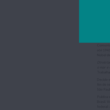
avisado 
subversi
1.694 ex
Liberto,
seguida,
consagra
prestigi
Retorna 
Comunis
até 1941
Nobel de
Diretriz
o mar e
Trabalha
Decide e
fim de r
São Paul
Publica 
Brasil. 
federal: