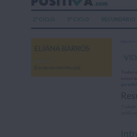
2º CICLO
3º CICLO
SECUNDÁRIO
Home
»
ELIANA BARROS
VID
ESCOLA
[Escola não identificada]
Todos o
nosso p
geral@n
Res
Trabalh
publica
Int