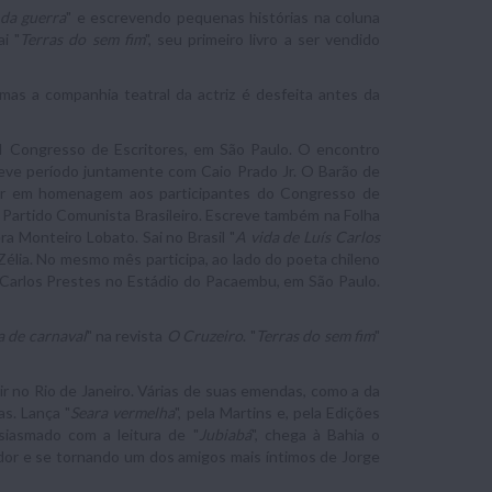
da guerra
" e escrevendo pequenas histórias na coluna
i "
Terras do sem fim
", seu primeiro livro a ser vendido
, mas a companhia teatral da actriz é desfeita antes da
 I Congresso de Escritores, em São Paulo. O encontro
eve período juntamente com Caio Prado Jr. O Barão de
ntar em homenagem aos participantes do Congresso de
o Partido Comunista Brasileiro. Escreve também na Folha
ra Monteiro Lobato. Sai no Brasil "
A vida de Luís Carlos
 Zélia. No mesmo mês participa, ao lado do poeta chileno
s Carlos Prestes no Estádio do Pacaembu, em São Paulo.
a de carnaval
" na revista
O Cruzeiro
. "
Terras do sem fim
"
r no Rio de Janeiro. Várias de suas emendas, como a da
as. Lança "
Seara vermelha
", pela Martins e, pela Edições
usiasmado com a leitura de "
Jubiabá
", chega à Bahia o
ador e se tornando um dos amigos mais íntimos de Jorge