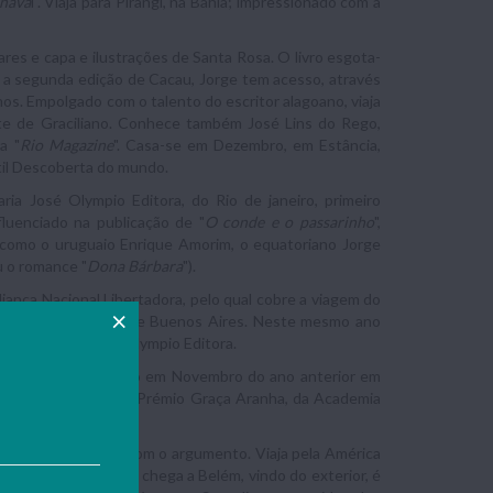
rnava
l". Viaja para Pirangi, na Bahia; impressionado com a
ares e capa e ilustrações de Santa Rosa. O livro esgota-
e a segunda edição de Cacau, Jorge tem acesso, através
mos. Empolgado com o talento do escritor alagoano, viaja
rte de Graciliano. Conhece também José Lins do Rego,
a "
Rio Magazine
". Casa-se em Dezembro, em Estância,
ntil Descoberta do mundo.
raria José Olympio Editora, do Rio de janeiro, primeiro
luenciado na publicação de "
O conde e o passarinho
",
 como o uruguaio Enrique Amorim, o equatoriano Jorge
u o romance "
Dona Bárbara
").
 Aliança Nacional Libertadora, pelo qual cobre a viagem do
a Editorial Claridad, de Buenos Aires. Neste mesmo ano
Jubiabá
" pela José Olympio Editora.
par do levante ocorrido em Novembro do ano anterior em
orto
”, que recebe o Prémio Graça Aranha, da Academia
al também colabora com o argumento. Viaja pela América
es da areia
”. Quando chega a Belém, vindo do exterior, é