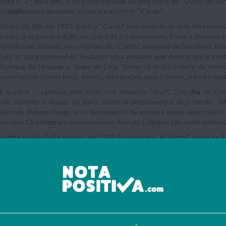
bosa nº. 2
"; para eles, o livro não passava de uma cópia de "
O país do ca
 trabalhadores da região, começa a escrever "
Cacau
".
Editora, do Rio, em 1933, publica "
Cacau
", com tiragem de dois mil exempl
 mês; a segunda edição sai com três mil exemplares. Entre a primeira 
Américo de Almeida, aos originais de "
Caetés
", romance de Graciliano Ra
ceió só para conhecê-lo, iniciando uma amizade que duraria até a mo
Buarque de Holanda e Jorge de Lima. Torna-se redator­chefe da revist
 com Matilde Garcia Rosa. Juntos, eles lançam, pela Schmidt, o livro infa
, publica — também pela Ariel — o romance "
Suor
". Trabalha na Liv
endo
releases
e depois na parte editorial propriamente dita; tendo inf
 livro de Rubem Braga, e no lançamento de autores latino-americanos
 peruano Ciro Alegría e o venezuelano Rómulo Gallegos (de quem traduzi
a filha Eulália Dalila Amado, em 1935. Escreve em "
A Manhã
", jornal da
te Getúlio Vargas ao Uruguai e à Argentina. "
Cacau
" é publicado pel
 e "
Suor
" seriam lançados em Moscou. Conclui o curso de Direito. Lança "
a primeira prisão em 1936, por motivos políticos: acusado de partici
chamado de "Intentona Comunista” — é detido no Rio. Publica “
Mar m
a de Letras.
eguinte faz papel de pescador no filme “Itapuã”, de Ruy Santos, no qu
 depois vai aos Estados Unidos. Enquanto está fora, sai no Brasil “
Capitã