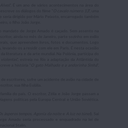
Alves
". É um ano de vários acontecimentos na área do
e escreve os diálogos do filme "
O cavalo número 13
", uma
ue seria dirigido por Mário Peixoto, encarregado também
iro, o filho João Jorge.
, o mandato de Jorge Amado é caçado. Sem assento na
critor, ainda no mês de Janeiro, parte sozinho em exílio
derais, que apreendem livros, fotos e documentos. Logo
, levando-os a residir com ele em Paris. É nesta ocasião
a literatura e da arte mundial. Na Polónia, participa do
 violentas
", estreia no Rio a adaptação da Atlântida do
creve a história "
O gato Malhado e a andorinha Sinhá
".
 de escritores, sofre um acidente de avião na cidade de
ritor, sua filha Eulália.
mília do país. O escritor, Zélia e João Jorge passam a
viagens políticas pela Europa Central e União Soviética.
s ásperos tempos, Agonia da noite
e
A luz no túnel
). Sai
Jorge Amado seria processado e enquadrado na lei de
acional Stalin.