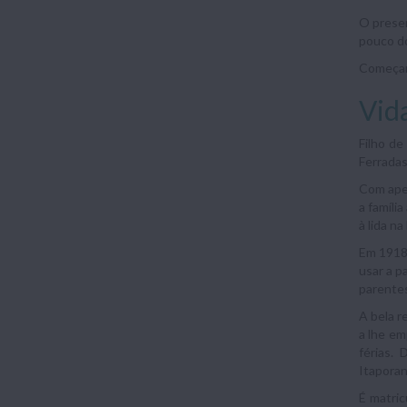
O presen
pouco do
Começamo
Vid
Filho de
Ferradas
Com apen
a famíli
à lida na
Em 1918,
usar a p
parentes
A bela r
a lhe em
férias. 
Itaporan
É matric