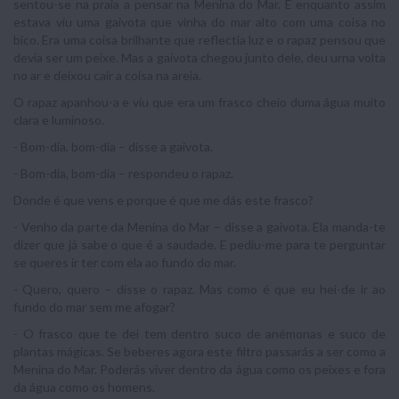
sentou-se na praia a pensar na Menina do Mar. E enquanto assim
estava viu uma gaivota que vinha do mar alto com uma coisa no
bico. Era uma coisa brilhante que reflectia luz e o rapaz pensou que
devia ser um peixe. Mas a gaivota chegou junto dele, deu urna volta
no ar e deixou cair a coisa na areia.
O rapaz apanhou-a e viu que era um frasco cheio duma água muito
clara e luminoso.
- Bom-dia, bom-dia – disse a gaivota.
- Bom-dia, bom-dia – respondeu o rapaz.
Donde é que vens e porque é que me dás este frasco?
- Venho da parte da Menina do Mar – disse a gaivota. Ela manda-te
dizer que já sabe o que é a saudade. E pediu-me para te perguntar
se queres ir ter com ela ao fundo do mar.
- Quero, quero – disse o rapaz. Mas como é que eu hei-de ir ao
fundo do mar sem me afogar?
- O frasco que te dei tem dentro suco de anémonas e suco de
plantas mágicas. Se beberes agora este filtro passarás a ser como a
Menina do Mar. Poderás viver dentro da água como os peixes e fora
da água como os homens.