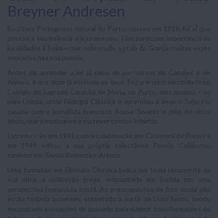
Breyner Andresen
Escritora Portuguesa natural do Porto, nasceu em 1919, foi aí que
passou a sua infância e a juventude. Têm particular importância as
localidades à beira – mar, sobretudo a praia da Granja, muitas vezes
evocadas nas sua poesia.
Antes de aprender a ler já sabia de cor versos de Camões e de
Antero, e aos doze já escrevia os seus. Fez o ensino secundário no
Colégio do Sagrado Coração de Maria, no Porto, mas mudou – se
para Lisboa, onde Filologia Clássica e aprendeu a amar o Tejo. Foi
casada com o jornalista Francisco Sousa Tavares e mãe de cinco
filhos, que a motivaram a escrever contos infantis.
Estreou – se em 1941 com a colaboração em
Cadernos de Poesia
e
em 1944 editou a sua própria colectânea Poesia. Colaborou
também em
Távola Redonda
e
Árvore
.
Uma formação em Filologia Clássica indica um tema recorrente da
sua obra: a civilização grega, enquadrada em Sophia por uma
perspectiva humanista cristã. As preocupações de foro social não
estão todavia ausentes, sobretudo a partir de Livro Sexto, tendo
encontrado evocações do passado para sugerir transformações do