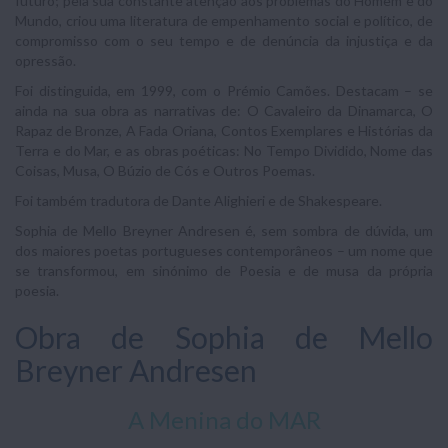
futuro; pela sua constante atenção aos problemas do Homem e do
Mundo, criou uma literatura de empenhamento social e político, de
compromisso com o seu tempo e de denúncia da injustiça e da
opressão.
Foi distinguida, em 1999, com o Prémio Camões. Destacam – se
ainda na sua obra as narrativas de: O Cavaleiro da Dinamarca, O
Rapaz de Bronze, A Fada Oriana, Contos Exemplares e Histórias da
Terra e do Mar, e as obras poéticas: No Tempo Dividido, Nome das
Coisas, Musa, O Búzio de Cós e Outros Poemas.
Foi também tradutora de Dante Alighieri e de Shakespeare.
Sophia de Mello Breyner Andresen é, sem sombra de dúvida, um
dos maiores poetas portugueses contemporâneos – um nome que
se transformou, em sinónimo de Poesia e de musa da própria
poesia.
Obra de Sophia de Mello
Breyner Andresen
A Menina do MAR