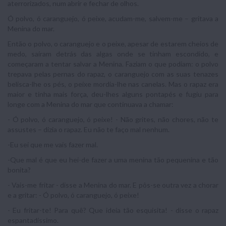
aterrorizados, num abrir e fechar de olhos.
Ó polvo, ó caranguejo, ó peixe, acudam-me, salvem-me – gritava a
Menina do mar.
Então o polvo, o caranguejo e o peixe, apesar de estarem cheios de
medo, saíram detrás das algas onde se tinham escondido, e
começaram a tentar salvar a Menina. Faziam o que podiam: o polvo
trepava pelas pernas do rapaz, o caranguejo com as suas tenazes
belisca-lhe os pés, o peixe mordia-lhe nas canelas. Mas o rapaz era
maior e tinha mais força, deu-lhes alguns pontapés e fugiu para
longe com a Menina do mar que continuava a chamar:
- Ó polvo, ó caranguejo, ó peixe! - Não grites, não chores, não te
assustes – dizia o rapaz. Eu não te faço mal nenhum.
-Eu sei que me vais fazer mal.
-Que mal é que eu hei-de fazer a uma menina tão pequenina e tão
bonita?
- Vais-me fritar - disse a Menina do mar. E pôs-se outra vez a chorar
e a gritar: - Ó polvo, ó caranguejo, ó peixe!
- Eu fritar-te! Para quê? Que ideia tão esquisita! - disse o rapaz
espantadíssimo.