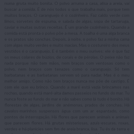
numa gruta muito bonita. O polvo arruma a casa, alisa a areia, vai
buscar a comida. É de nós todos o que trabalha mais, porque tem
muitos braços. O caranguejo é o cozinheiro. Faz caldo verde com
limos, sorvetes de espuma, e salada de algas, sopa de tartaruga,
caviar e muitas outras receitas. É um grande cozinheiro. Quando a
comida está pronta o polvo põe a mesa. A toalha é uma alga branca
e os pratos são conchas. Depois, à noite, o polvo faz a minha cama
com algas muito verdes e muito macias. Mas o costureiro dos meus
vestidos é o caranguejo. E é também o meu ourives: ele é que faz
os meus colares de búzios, de corais e de pérolas. O peixe não faz
nada porque não tem mãos, nem braços com ventosas como o
polvo, nem braços com tenazes como o caranguejo. Só tem
barbatanas e as barbatanas servem só para nadar. Mas é o meu
melhor amigo. Como não tem braços nunca me põe de castigo. É
com ele que eu brinco. Quando a maré está vazia brincamos nas
rochas, quando está maré-alta damos passeios no fundo do mar. Tu
nunca foste ao fundo do mar e não sabes como lá tudo é bonito. Há
florestas de algas, jardins de anémonas, prados de conchas. Há
cavalos-marinhos suspensos água com um ar espantado, como
pontos de interrogação. Há flores que parecem animais e animais
que parecem flores. Há grutas misteriosas, azuis-escuras, roxas,
verdes e há planícies sem fim de areia branca, lisa. Tu és da terra e