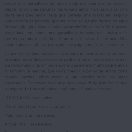
pouco uma gargalhada de ópera dada por uma voz de «baixo»:
depois ouviu uma segunda gargalhada ainda mais esquisita, uma
gargalhada pequenina, seca que parecia uma tosse: em seguida
uma terceira gargalhada, que era como se alguém dentro de água
fizesse «glu, glu». Mas o mais extraordinário de tudo foi a quarta
gargalhada: era como uma gargalhada humana, mas muito mais
pequenina, muito mais fina e muito mais clara. Ele nunca tinha
ouvido uma voz tão clara: era como se a água ou o vidro se rissem.
Com muito cuidado para não fazer barulho levantou-se e pôs-se a
espreitar escondido entre duas pedras. E viu um grande polvo a rir,
um caranguejo a rir, um peixe a rir e uma menina muito pequenina a
rir também. A menina, que devia medir um palmo de altura, tinha
cabelos verdes, olhos roxos e um vestido feito de algas
encarnadas. E estavam os quatro numa poça de água muito limpa e
transparente toda rodeada de anémonas. E nadavam e riam.
- Oh! Oh! Oh! - ria o polvo.
- Que! Que! Que! - ria o caranguejo.
- Glu! Glu! Glu! - ria o peixe.
Ah! Ah! Ah! - ria a menina.