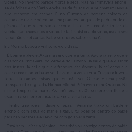
videira. No Inverno parece morta e seca. Mas na Primavera enche-
se de folhas e no Verão enche-se de frutos que se chamam uvas e
que crescem em cachos. E no Outono os homens colhem os
cachos de uvas e põem-nos em grandes tanques de pedra onde os
pisam até que o seu sumo escorra. E a esse sumo dos frutos da
videira que chamamos o vinho. Esta é a história do vinho, mas o seu
sabor não o sei contar. Bebe se queres saber como é.
E a Menina bebeu o vinho, riu-se e disse:
- É bom e é alegre. Agora já sei o que é a terra. Agora já sei o que é
o sabor da Primavera, do Verão e do Outono. Já sei o que é o sabor
dos frutos. Já sei o que é a frescura das árvores. Já sei como é o
calor duma montanha ao sol. Leva-me a ver a terra. Eu quero ir ver a
terra. Há tantas coisas que eu não sei. O mar é uma prisão
transparente e gelada. No mar não há Primavera nem Outono. No
mar o tempo não morre. As anémonas estão sempre em flor e a
espuma é sempre branca. Leva-me a ver a terra.
- Tenho uma ideia – disse o rapaz. - Amanhã trago um balde e
encho-o com água do mar e algas. E tu pões-te dentro do balde
para não secares e eu levo-te comigo a ver a terra.
- Está bem – disse a Menina. - Amanhã vou contigo dentro do balde
de água. E vou ver a tua casa e vou ver o teu jardim e vou ver passar