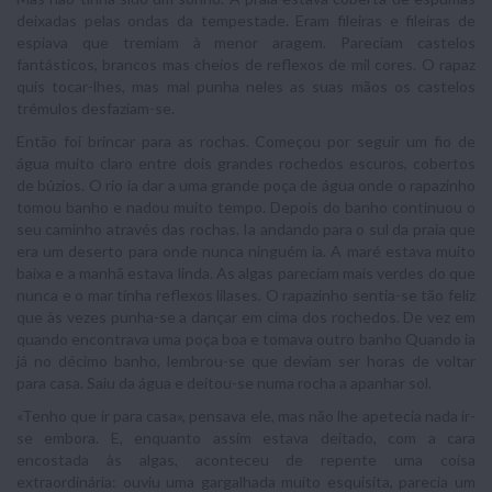
deixadas pelas ondas da tempestade. Eram fileiras e fileiras de
espiava que tremiam à menor aragem. Pareciam castelos
fantásticos, brancos mas cheios de reflexos de mil cores. O rapaz
quis tocar-lhes, mas mal punha neles as suas mãos os castelos
trémulos desfaziam-se.
Então foi brincar para as rochas. Começou por seguir um fio de
água muito claro entre dois grandes rochedos escuros, cobertos
de búzios. O rio ia dar a uma grande poça de água onde o rapazinho
tomou banho e nadou muito tempo. Depois do banho continuou o
seu caminho através das rochas. Ia andando para o sul da praia que
era um deserto para onde nunca ninguém ia. A maré estava muito
baixa e a manhã estava linda. As algas pareciam mais verdes do que
nunca e o mar tinha reflexos lilases. O rapazinho sentia-se tão feliz
que às vezes punha-se a dançar em cima dos rochedos. De vez em
quando encontrava uma poça boa e tomava outro banho Quando ia
já no décimo banho, lembrou-se que deviam ser horas de voltar
para casa. Saiu da água e deitou-se numa rocha a apanhar sol.
«Tenho que ir para casa», pensava ele, mas não lhe apetecia nada ir-
se embora. E, enquanto assim estava deitado, com a cara
encostada às algas, aconteceu de repente uma coisa
extraordinária: ouviu uma gargalhada muito esquisita, parecia um