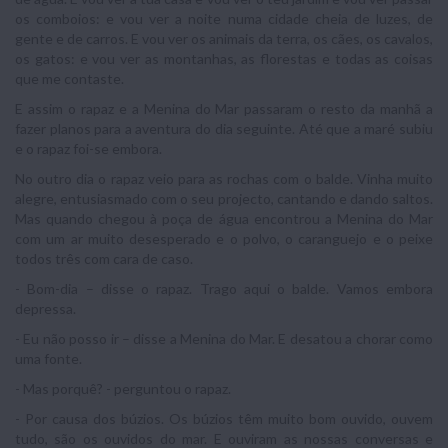
os comboios: e vou ver a noite numa cidade cheia de luzes, de
gente e de carros. E vou ver os animais da terra, os cães, os cavalos,
os gatos: e vou ver as montanhas, as florestas e todas as coisas
que me contaste.
E assim o rapaz e a Menina do Mar passaram o resto da manhã a
fazer planos para a aventura do dia seguinte. Até que a maré subiu
e o rapaz foi-se embora.
No outro dia o rapaz veio para as rochas com o balde. Vinha muito
alegre, entusiasmado com o seu projecto, cantando e dando saltos.
Mas quando chegou à poça de água encontrou a Menina do Mar
com um ar muito desesperado e o polvo, o caranguejo e o peixe
todos três com cara de caso.
- Bom-dia – disse o rapaz. Trago aqui o balde. Vamos embora
depressa.
- Eu não posso ir – disse a Menina do Mar. E desatou a chorar como
uma fonte.
- Mas porquê? - perguntou o rapaz.
- Por causa dos búzios. Os búzios têm muito bom ouvido, ouvem
tudo, são os ouvidos do mar. E ouviram as nossas conversas e