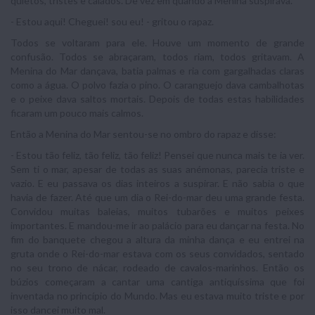
quietos, tristes e calados. De vez em quando a Menina suspirava.
- Estou aqui! Cheguei! sou eu! - gritou o rapaz.
Todos se voltaram para ele. Houve um momento de grande
confusão. Todos se abraçaram, todos riam, todos gritavam. A
Menina do Mar dançava, batia palmas e ria com gargalhadas claras
como a água. O polvo fazia o pino. O caranguejo dava cambalhotas
e o peixe dava saltos mortais. Depois de todas estas habilidades
ficaram um pouco mais calmos.
Então a Menina do Mar sentou-se no ombro do rapaz e disse:
- Estou tão feliz, tão feliz, tão feliz! Pensei que nunca mais te ia ver.
Sem ti o mar, apesar de todas as suas anémonas, parecia triste e
vazio. E eu passava os dias inteiros a suspirar. E não sabia o que
havia de fazer. Até que um dia o Rei-do-mar deu uma grande festa.
Convidou muitas baleias, muitos tubarões e muitos peixes
importantes. E mandou-me ir ao palácio para eu dançar na festa. No
fim do banquete chegou a altura da minha dança e eu entrei na
gruta onde o Rei-do-mar estava com os seus convidados, sentado
no seu trono de nácar, rodeado de cavalos-marinhos. Então os
búzios começaram a cantar uma cantiga antiquíssima que foi
inventada no princípio do Mundo. Mas eu estava muito triste e por
isso dancei muito mal.