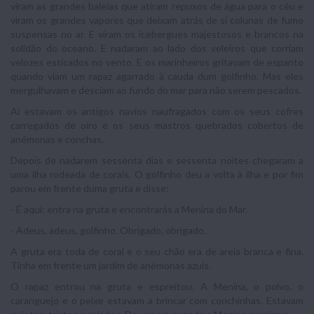
viram as grandes baleias que atiram repuxos de água para o céu e
viram os grandes vapores que deixam atrás de si colunas de fumo
suspensas no ar. E viram os icebergues majestosos e brancos na
solidão do oceano. E nadaram ao lado dos veleiros que corriam
velozes esticados no vento. E os marinheiros gritavam de espanto
quando viam um rapaz agarrado à cauda dum golfinho. Mas eles
mergulhavam e desciam ao fundo do mar para não serem pescados.
Aí estavam os antigos navios naufragados com os seus cofres
carregados de oiro e os seus mastros quebrados cobertos de
anémonas e conchas.
Depois de nadarem sessenta dias e sessenta noites chegaram a
uma ilha rodeada de corais. O golfinho deu a volta à ilha e por fim
parou em frente duma gruta e disse:
- É aqui: entra na gruta e encontrarás a Menina do Mar.
- Adeus, adeus, golfinho. Obrigado, obrigado.
A gruta era toda de coral e o seu chão era de areia branca e fina.
Tinha em frente um jardim de anémonas azuis.
O rapaz entrou na gruta e espreitou. A Menina, o polvo, o
caranguejo e o peixe estavam a brincar com conchinhas. Estavam