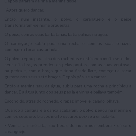
Depois pararam de rir e a menina disse:
-Agora quero dançar.
Então, num instante, o polvo, o caranguejo e o peixe
transformaram-se numa orquestra.
O peixe, com as suas barbatanas, batia palmas na água.
O caranguejo subiu para uma rocha e com as suas tenazes
começou a tocar castanholas.
O polvo trepou para cima dos rochedos e esticando muito sete dos
seus oito braços prendeu-os pelas pontas com as suas ventosas
na pedra e, com o braço que tinha ficado livre, começou a tocar
guitarra nos seus sete braços. Depois pôs-se a cantar.
Então a menina saiu da água, subiu para uma rocha e principiou a
dançar. E a água junto dos seus pés ia e vinha e bailava também.
Escondido, atrás do rochedo, o rapaz, imóvel e, calado, olhava.
Quando a cantiga e a dança acabaram, o polvo pegou na menina e
com os seus oito braços muito escuros pôs-se a embalá-la.
- Vem aí a maré alta, são horas de nos irmos embora - disse o
caranguejo.