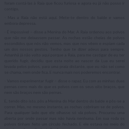
foram contá-las à Raia que ficou furiosa e agora eu já não posso ir
contigo.
- Mas a Raia não está aqui. Mete-te dentro do balde e vamos
embora depressa.
- É impossível – disse a Menina do Mar. A Raia ordenou aos polvos
que não me deixassem passar. As rochas estão cheias de polvos
escondidos que nós não vemos, mas que nos vêem e espiam cada
um dos nossos gestos. Tenho que te dizer adeus para sempre.
Amanhã já não volto aqui porque a Raia, para me castigar de eu ter
querido fugir, decidiu que esta noite ao nascer da Lua eu serei
levada pelos polvos, para uma praia distante, que eu não sei como
se chama, nem onde fica. E nunca mais nos poderemos encontrar.
- Vamos experimentar fugir – disse o rapaz. Eu com as minhas duas
pernas corro mais do que os polvos com os seus oito braços, que
nem são braços nem são pernas.
E, tendo dito isto, pôs a Menina do Mar dentro do balde e pôs-se a
correr. Mas, no mesmo instante, as rochas cobriram-se de polvos.
Para qualquer lado que ele olhasse só via polvos. Procurou uma
aberta por onde passar mas não havia nenhuma. Em sua roda os
polvos tinham feito um círculo fechado. E ele estava no meio do