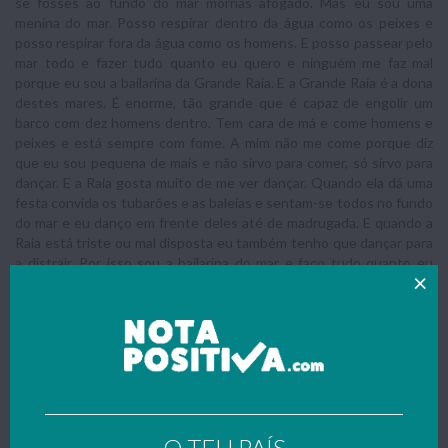
se fosses ao fundo do mar morrias afogado. Mas eu sou uma
menina do mar. Posso respirar dentro da água como os peixes e
posso respirar fora da água como os homens. E posso passear pelo
mar todo e fazer tudo quanto eu quero e ninguém me faz mal
porque eu sou a bailarina da Grande Raia. E a Grande Raia é a dona
destes mares. É enorme, tão grande que é capaz de engolir um
barco com dez homens dentro. Tem cara de má e come homens e
peixes e está sempre com fome. A mim não me come porque diz
que eu sou pequena de mais e não sirvo para comer, só sirvo para
dançar. E a Raia gosta muito de me ver dançar. Quando ela dá uma
festa convida os tubarões e as baleias e sentam-se todos no fundo
do mar e eu danço em frente deles até de madrugada. E quando a
Raia está triste ou mal disposta eu também tenho que dançar para
a distrair. Por isso sou a bailarina do mar e faço tudo quanto eu
quero e todos gostam de mim. Mas eu não gosto nada da Raia e
tenho medo dela. Ela detesta os homens e também não gosta dos
peixes. Até as baleias têm medo dela. Mas eu posso andar à
vontade no mar e ninguém me come e ninguém me faz mal porque
eu sou a bailarina da Raia. E agora que já contei a minha história
leva-me outra vez para o pé dos meus amigos que devem estar
aflitíssimos.
O rapaz pegou na Menina do Mar com muito cuidado na palma da
O TEU PAÍS