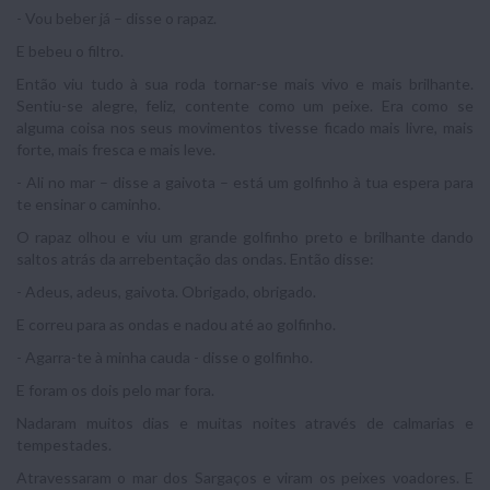
- Vou beber já – disse o rapaz.
E bebeu o filtro.
Então viu tudo à sua roda tornar-se mais vivo e mais brilhante.
Sentiu-se alegre, feliz, contente como um peixe. Era como se
alguma coisa nos seus movimentos tivesse ficado mais livre, mais
forte, mais fresca e mais leve.
- Ali no mar – disse a gaivota – está um golfinho à tua espera para
te ensinar o caminho.
O rapaz olhou e viu um grande golfinho preto e brilhante dando
saltos atrás da arrebentação das ondas. Então disse:
- Adeus, adeus, gaivota. Obrigado, obrigado.
E correu para as ondas e nadou até ao golfinho.
- Agarra-te à minha cauda - disse o golfinho.
E foram os dois pelo mar fora.
Nadaram muitos dias e muitas noites através de calmarias e
tempestades.
Atravessaram o mar dos Sargaços e viram os peixes voadores. E