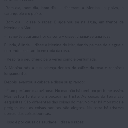
-Bom-dia, bom-dia, bom-dia – disseram a Menina, o polvo, o
caranguejo e o peixe.
-Bom-dia – disse o rapaz. E ajoelhou-se na água, em frente da
Menina do Mar.
- Trago-te aqui uma flor da terra – disse; chama-se uma rosa.
E linda, é linda – disse a Menina do Mar, dando palmas de alegria e
correndo e saltando em roda da rosa.
- Respira o seu cheiro para veres como é perfumada.
A Menina pôs a sua cabeça dentro do cálice da rosa e respirou
longamente.
Depois levantou a cabeça e disse suspirando:
- É um perfume maravilhoso. No mar não há nenhum perfume assim.
Mas estou tonta e um bocadinho triste. As coisas da terra são
esquisitas. São diferentes das coisas do mar. No mar há monstros e
perigos, mas as coisas bonitas são alegres. Na terra há tristeza
dentro das coisas bonitas.
- Isso é por causa da saudade – disse o rapaz.