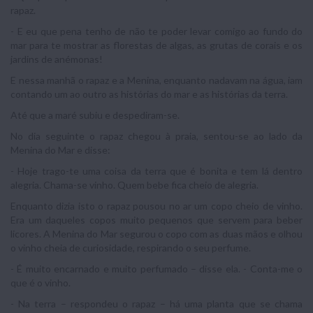
rapaz.
- E eu que pena tenho de não te poder levar comigo ao fundo do
mar para te mostrar as florestas de algas, as grutas de corais e os
jardins de anémonas!
E nessa manhã o rapaz e a Menina, enquanto nadavam na água, iam
contando um ao outro as histórias do mar e as histórias da terra.
Até que a maré subiu e despediram-se.
No dia seguinte o rapaz chegou à praia, sentou-se ao lado da
Menina do Mar e disse:
- Hoje trago-te uma coisa da terra que é bonita e tem lá dentro
alegria. Chama-se vinho. Quem bebe fica cheio de alegria.
Enquanto dizia isto o rapaz pousou no ar um copo cheio de vinho.
Era um daqueles copos muito pequenos que servem para beber
licores. A Menina do Mar segurou o copo com as duas mãos e olhou
o vinho cheia de curiosidade, respirando o seu perfume.
- É muito encarnado e muito perfumado – disse ela. - Conta-me o
que é o vinho.
- Na terra – respondeu o rapaz – há uma planta que se chama