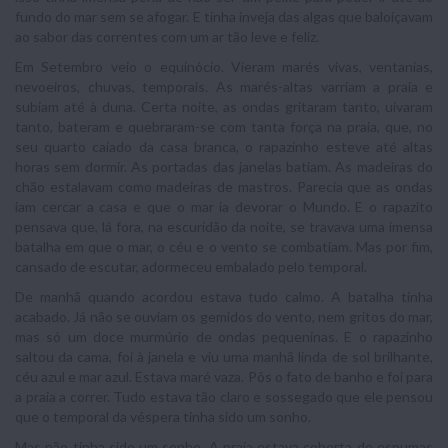
fundo do mar sem se afogar. E tinha inveja das algas que baloiçavam
ao sabor das correntes com um ar tão leve e feliz.
Em Setembro veio o equinócio. Vieram marés vivas, ventanias,
nevoeiros, chuvas, temporais. As marés-altas varriam a praia e
subiam até à duna. Certa noite, as ondas gritaram tanto, uivaram
tanto, bateram e quebraram-se com tanta força na praia, que, no
seu quarto caiado da casa branca, o rapazinho esteve até altas
horas sem dormir. As portadas das janelas batiam. As madeiras do
chão estalavam como madeiras de mastros. Parecia que as ondas
iam cercar a casa e que o mar ia devorar o Mundo. E o rapazito
pensava que, lá fora, na escuridão da noite, se travava uma imensa
batalha em que o mar, o céu e o vento se combatiam. Mas por fim,
cansado de escutar, adormeceu embalado pelo temporal.
De manhã quando acordou estava tudo calmo. A batalha tinha
acabado. Já não se ouviam os gemidos do vento, nem gritos do mar,
mas só um doce murmúrio de ondas pequeninas. E o rapazinho
saltou da cama, foi à janela e viu uma manhã linda de sol brilhante,
céu azul e mar azul. Estava maré vaza. Pôs o fato de banho e foi para
a praia a correr. Tudo estava tão claro e sossegado que ele pensou
que o temporal da véspera tinha sido um sonho.
Mas não tinha sido um sonho. A praia estava coberta de espumas