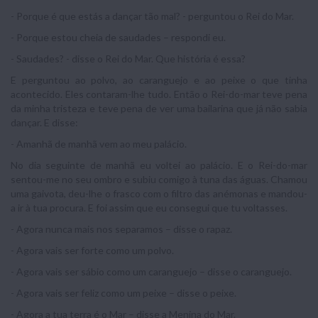
- Porque é que estás a dançar tão mal? - perguntou o Rei do Mar.
- Porque estou cheia de saudades – respondi eu.
- Saudades? - disse o Rei do Mar. Que história é essa?
E perguntou ao polvo, ao caranguejo e ao peixe o que tinha
acontecido. Eles contaram-lhe tudo. Então o Rei-do-mar teve pena
da minha tristeza e teve pena de ver uma bailarina que já não sabia
dançar. E disse:
- Amanhã de manhã vem ao meu palácio.
No dia seguinte de manhã eu voltei ao palácio. E o Rei-do-mar
sentou-me no seu ombro e subiu comigo à tuna das águas. Chamou
uma gaivota, deu-lhe o frasco com o filtro das anémonas e mandou-
a ir à tua procura. E foi assim que eu consegui que tu voltasses.
- Agora nunca mais nos separamos – disse o rapaz.
- Agora vais ser forte como um polvo.
- Agora vais ser sábio como um caranguejo – disse o caranguejo.
- Agora vais ser feliz como um peixe – disse o peixe.
- Agora a tua terra é o Mar – disse a Menina do Mar.