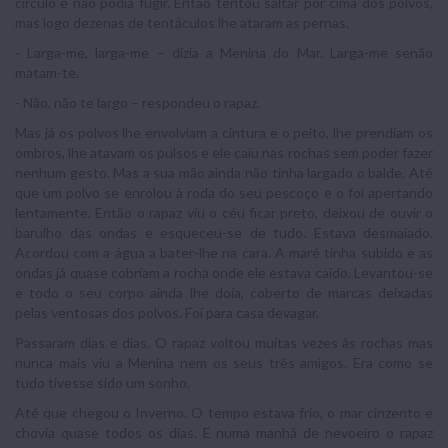
círculo e não podia fugir. Então tentou saltar por cima dos polvos,
mas logo dezenas de tentáculos lhe ataram as pernas.
- Larga-me, larga-me – dizia a Menina do Mar. Larga-me senão
matam-te.
- Não, não te largo – respondeu o rapaz.
Mas já os polvos lhe envolviam a cintura e o peito, lhe prendiam os
ombros, lhe atavam os pulsos e ele caiu nas rochas sem poder fazer
nenhum gesto. Mas a sua mão ainda não tinha largado o balde. Até
que um polvo se enrolou à roda do seu pescoço e o foi apertando
lentamente. Então o rapaz viu o céu ficar preto, deixou de ouvir o
barulho das ondas e esqueceu-se de tudo. Estava desmaiado.
Acordou com a água a bater-lhe na cara. A maré tinha subido e as
ondas já quase cobriam a rocha onde ele estava caído. Levantou-se
e todo o seu corpo ainda lhe doía, coberto de marcas deixadas
pelas ventosas dos polvos. Foi para casa devagar.
Passaram dias e dias. O rapaz voltou muitas vezes às rochas mas
nunca mais viu a Menina nem os seus três amigos. Era como se
tudo tivesse sido um sonho.
Até que chegou o Inverno. O tempo estava frio, o mar cinzento e
chovia quase todos os dias. E numa manhã de nevoeiro o rapaz