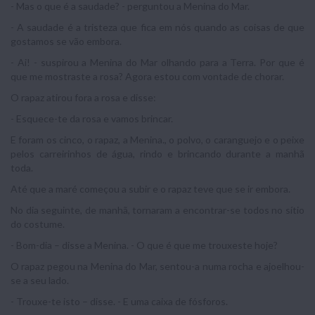
- Mas o que é a saudade? - perguntou a Menina do Mar.
- A saudade é a tristeza que fica em nós quando as coisas de que
gostamos se vão embora.
- Ai! - suspirou a Menina do Mar olhando para a Terra. Por que é
que me mostraste a rosa? Agora estou com vontade de chorar.
O rapaz atirou fora a rosa e disse:
- Esquece-te da rosa e vamos brincar.
E foram os cinco, o rapaz, a Menina., o polvo, o caranguejo e o peixe
pelos carreirinhos de água, rindo e brincando durante a manhã
toda.
Até que a maré começou a subir e o rapaz teve que se ir embora.
No dia seguinte, de manhã, tornaram a encontrar-se todos no sítio
do costume.
- Bom-dia – disse a Menina. - O que é que me trouxeste hoje?
O rapaz pegou na Menina do Mar, sentou-a numa rocha e ajoelhou-
se a seu lado.
- Trouxe-te isto – disse. - E uma caixa de fósforos.