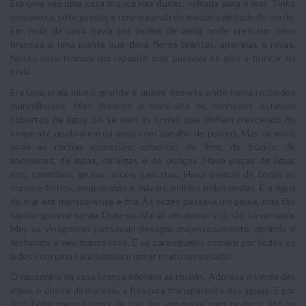
Era uma vez uma casa branca nas dunas, voltada para o mar. Tinha
uma porta, sete janelas e uma varanda de madeira pintada de verde.
Em roda da casa havia um jardim de areia onde cresciam lírios
brancos e uma planta que dava flores brancas, amarelas e roxas.
Nessa casa morava um rapazito que passava os dias a brincar na
praia.
Era uma praia muito grande e quase deserta onde havia rochedos
maravilhosos. Mas durante a maré-alta os rochedos estavam
cobertos de água. Só se viam as ondas que vinham crescendo do
longe até quebrarem na areia com barulho de palmas. Mas na maré
vazia as rochas apareciam cobertas de limo, de búzios, de
anémonas, de lapas, de algas e de ouriços. Havia poças de água,
rios, caminhos, grutas, arcos, cascatas. Havia pedras de todas as
cores e feitios, pequeninas e macias, polidas pelas ondas. E a água
do mar era transparente e fria. Às vezes passava um peixe, mas tão
rápido que mal se via. Dizia-se «Vai ali um peixe» e já não se via nada.
Mas as vinagreiras passavam devagar, majestosamente, abrindo e
fechando o seu manto roxo. E os caranguejos corriam por todos os
lados com uma cara furiosa e um ar muito apressado.
O rapazinho da casa branca adorava as rochas. Adorava o verde das
algas, o cheiro da maresia, a frescura transparente das águas. E por
isso tinha imensa pena de não ser um peixe para poder ir até ao