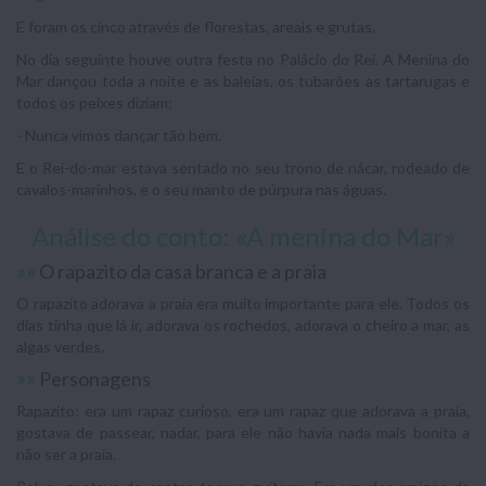
E foram os cinco através de florestas, areais e grutas.
No dia seguinte houve outra festa no Palácio do Rei. A Menina do
Mar dançou toda a noite e as baleias, os tubarões as tartarugas e
todos os peixes diziam:
- Nunca vimos dançar tão bem.
E o Rei-do-mar estava sentado no seu trono de nácar, rodeado de
cavalos-marinhos, e o seu manto de púrpura nas águas.
Análise do conto: «A menina do Mar»
»»
O rapazito da casa branca e a praia
O rapazito adorava a praia era muito importante para ele. Todos os
dias tinha que lá ir, adorava os rochedos, adorava o cheiro a mar, as
algas verdes.
»»
Personagens
Rapazito: era um rapaz curioso, era um rapaz que adorava a praia,
gostava de passear, nadar, para ele não havia nada mais bonita a
não ser a praia.