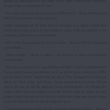
zanga-se, enlouquece e fica mais ávido, mais cruel e mais perigoso
do que todos os animais ferozes.
- As coisas da terra são esquisitas e diferentes - disse a Menina do
Mar. Conta-me mais coisas da terra.
Então sentaram-se os dois dentro de água e o rapaz contou-lhe
como era a sua casa e o seu jardim e como eram as cidades e os
campos, as florestas e as estradas.
- Ah! Como eu gostava de ver isso tudo – disse a Menina cheia de
curiosidade.
- Vem comigo – disse o rapaz – eu levo-te à terra e mostro-te
coisas lindas.
- Não posso porque sou uma Menina do Mar. O mar é a minha terra.
Tu se vieres para o mar afogas-te. E eu se for para a terra seco. Não
posso estar muito tempo fora de água. Fora de água fico como as
algas na maré vaza, que ficam todas enrugados e secas. Se eu
saísse do mar, ao fim de algumas horas ficava igual a um farrapo de
roupa velha ou a um papel de jornal, destes que às vezes há nas
praias e que têm um ar tão triste e infeliz de coisa que já não serve
e que foi deitada fora e que já ninguém quer.
- Que pena que eu tenho de não te poder mostrar a terra! – disse o