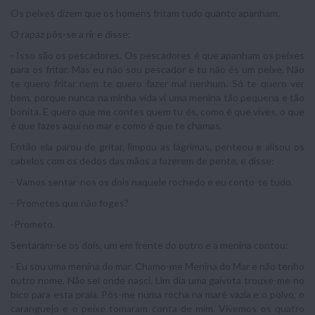
Os peixes dizem que os homens fritam tudo quanto apanham.
O rapaz pôs-se a rir e disse:
- Isso são os pescadores. Os pescadores é que apanham os peixes
para os fritar. Mas eu não sou pescador e tu não és um peixe. Não
te quero fritar nem te quero fazer mal nenhum. Só te quero ver
bem, porque nunca na minha vida vi uma menina tão pequena e tão
bonita. E quero que me contes quem tu és, como é que vives, o que
é que fazes aqui no mar e como é que te chamas.
Então ela parou de gritar, limpou as lágrimas, penteou e alisou os
cabelos com os dedos das mãos a fazerem de pente, e disse:
- Vamos sentar-nos os dois naquele rochedo e eu conto-te tudo.
- Prometes que não foges?
-Prometo.
Sentaram-se os dois, um em frente do outro e a menina contou:
- Eu sou uma menina do mar. Chamo-me Menina do Mar e não tenho
outro nome. Não sei onde nasci. Um dia uma gaivota trouxe-me no
bico para esta praia. Pôs-me numa rocha na maré vazia e o polvo, o
caranguejo e o peixe tomaram conta de mim. Vivemos os quatro