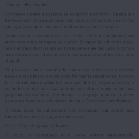
- Vamos - disse o polvo.
Chamaram o peixe e puseram-se os quatro a caminho. O peixe ia à
frente a nadar com a menina ao lado, depois vinha o polvo e no fim o
caranguejo, sempre com um ar muito desconfiado e furioso.
Foram indo por entre as areias e as rochas, até que chegaram a uma
gruta para onde entraram os quatro. O rapaz quis ir atrás deles,
mas a entrada da gruta era muito pequena e ele não cabia. E como a
maré estava a subir, teve que se ir embora, pois se ali ficasse morria
afogado.
Foi para casa muito espantado com o que tinha visto e durante
esse dia não pensou noutra coisa. Na manhã seguinte mal acordou
foi a correr para a praia. Foi pelo caminho da véspera, tornou a
esconder-se atrás das duas pedras, espreitou e ouviu as mesmas
gargalhadas da véspera. A menina, o caranguejo, o polvo e o peixe
estavam a fazer uma roda dentro de água. Estavam divertidíssimos.
O rapaz, louco de curiosidade, não conseguiu ficar quieto mais
tempo. Deu um salto e agarrou a menina.
Ai, ai, ai! Que desgraça! Gritava ela.
O polvo, o caranguejo e o peixe tinham desaparecido,