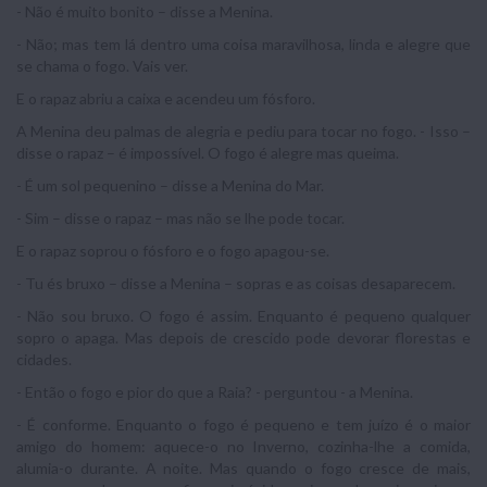
- Não é muito bonito – disse a Menina.
- Não; mas tem lá dentro uma coisa maravilhosa, linda e alegre que
se chama o fogo. Vais ver.
E o rapaz abriu a caixa e acendeu um fósforo.
A Menina deu palmas de alegria e pediu para tocar no fogo. - Isso –
disse o rapaz – é impossível. O fogo é alegre mas queima.
- É um sol pequenino – disse a Menina do Mar.
- Sim – disse o rapaz – mas não se lhe pode tocar.
E o rapaz soprou o fósforo e o fogo apagou-se.
- Tu és bruxo – disse a Menina – sopras e as coisas desaparecem.
- Não sou bruxo. O fogo é assim. Enquanto é pequeno qualquer
sopro o apaga. Mas depois de crescido pode devorar florestas e
cidades.
- Então o fogo e pior do que a Raia? - perguntou - a Menina.
- É conforme. Enquanto o fogo é pequeno e tem juízo é o maior
amigo do homem: aquece-o no Inverno, cozinha-lhe a comida,
alumia-o durante. A noite. Mas quando o fogo cresce de mais,