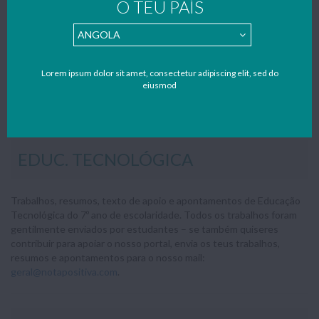
O TEU PAÍS
11º ANO
12º ANO
ENSINO PROFISSIONAL
SEM CATEGORIA
UTILIDADES
Lorem ipsum dolor sit amet, consectetur adipiscing elit, sed do
PARQUES DE CAMPISMO
eiusmod
Home
»
3º Ciclo
»
7º Ano
»
Educ. Tecnológica
EDUC. TECNOLÓGICA
Trabalhos, resumos, texto de apoio e apontamentos de Educação
Tecnológica do 7º ano de escolaridade. Todos os trabalhos foram
gentilmente enviados por estudantes – se também quiseres
contribuir para apoiar o nosso portal, envia os teus trabalhos,
resumos e apontamentos para o nosso mail:
geral@notapositiva.com
.