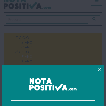
2º CICLO
5º ANO
6º ANO
3º CICLO
7º ANO
8º ANO
9º ANO
ENS. SUPERIOR
BIOLOGIA
PSICOLOGIA
RELAÇÕES INTERNACIONAIS / CIÊNCIA
POLÍTICA
EXPLICAÇÕES
SECUNDÁRIO
10º ANO