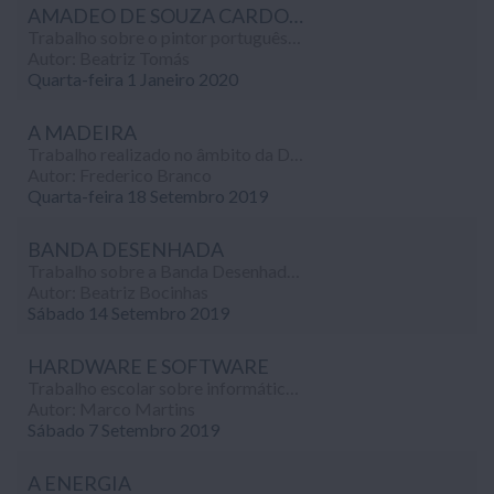
AMADEO DE SOUZA CARDOSO
Trabalho sobre o pintor português Amadeo de Souza Cardoso, realizado no âmbito da disciplina de Educação Visual (7º ano).
Autor: Beatriz Tomás
Quarta-feira 1 Janeiro 2020
A MADEIRA
Trabalho realizado no âmbito da Disciplina de Educação Tecnológica, que tem como principal objectivo conhecer e dar a conhecer as madeiras.
Autor: Frederico Branco
Quarta-feira 18 Setembro 2019
BANDA DESENHADA
Trabalho sobre a Banda Desenhada, uma forma de contar histórias, que junta a escrita ao desenho, realizado no âmbito da disciplina de Educação Visual.
Autor: Beatriz Bocinhas
Sábado 14 Setembro 2019
HARDWARE E SOFTWARE
Trabalho escolar sobre informática, que procura responder às questões: o que é o computador? o que é o sistema operativo? o que é o hardware? o que é o software?
Autor: Marco Martins
Sábado 7 Setembro 2019
A ENERGIA