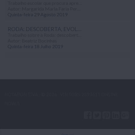
Trabalho escolar que procura apresentar os vários tipos de energias, fontes de energia, as vantagens e as desvantagens dos vários tipos de energia.
Autor: Margarida Maria Faria Pereira
Quinta-feira 29 Agosto 2019
RODA: DESCOBERTA, EVOLUÇÃO E APLICAÇÕES
Trabalho sobre a Roda: descoberta, evolução e aplicações, realizado no âmbito da disciplina de Educação Tecnológica (7º ano)...
Autor: Beatriz Bocinhas
Quinta-feira 18 Julho 2019
NOTAPOSITIVA - © 2026
VISITORS:2593611 ONLINE
NOW:5