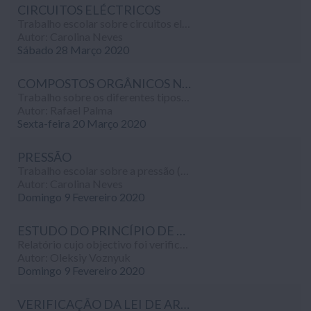
CIRCUITOS ELÉCTRICOS
Trabalho escolar sobre circuitos eléctricos, realizado no âmbito da disciplina de Físico-Química (9º ano).
Autor: Carolina Neves
Sábado 28 Março 2020
COMPOSTOS ORGÂNICOS NOS ALIMENTOS
Trabalho sobre os diferentes tipos de compostos orgânicos existentes nos alimentos, realizado no âmbito da disciplina de Ciências Físico-Químicas (9º ano).
Autor: Rafael Palma
Sexta-feira 20 Março 2020
PRESSÃO
Trabalho escolar sobre a pressão (força, massa e acelaração, inércia, flutuação ou impulsão), realizado no âmbito da disciplina de Física (9º ano).
Autor: Carolina Neves
Domingo 9 Fevereiro 2020
ESTUDO DO PRINCÍPIO DE ARQUIMEDES
Relatório cujo objectivo foi verificar o Princípio de Arquimedes, realizado no âmbito da disciplina de Física-Química (9º ano).
Autor: Oleksiy Voznyuk
Domingo 9 Fevereiro 2020
VERIFICAÇÃO DA LEI DE ARQUIMEDES