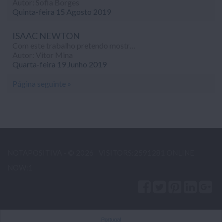
Autor: Sofia Borges
Quinta-feira 15 Agosto 2019
ISAAC NEWTON
Com este trabalho pretendo mostrar a vida de Newton e algumas das suas contribuições para a ciência. O objetivo deste trabalho é aprender mais sobre Isaac Newton e o que ele fez para ser tão reconhecido como cientista e matemático.
Autor: Vitor Mina
Quarta-feira 19 Junho 2019
Página seguinte »
NOTAPOSITIVA - © 2026
VISITORS:2591281 ONLINE
NOW:1
Portugal