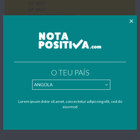
11º ANO
12º ANO
ENSINO PROFISSIONAL
SEM CATEGORIA
UTILIDADES
PARQUES DE CAMPISMO
Home
»
3º Ciclo
»
9º Ano
»
Físico-Química
FÍSICO-QUÍMICA
O TEU PAÍS
Trabalhos, resumos, texto de apoio e apontamentos de Físico
Química do 9º ano de escolaridade. Todos os trabalhos foram
gentilmente enviados por estudantes – se também quiseres
Lorem ipsum dolor sit amet, consectetur adipiscing elit, sed do
contribuir para apoiar o nosso portal, envia os teus trabalhos,
eiusmod
resumos e apontamentos para o nosso mail:
geral@notapositiva.com
.