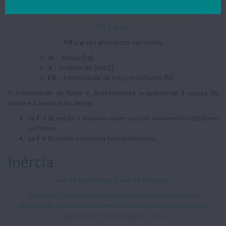
Lei Fundamental do Movimento ou 2ª Lei de Newton
F
R
= m x a
F
R
e
a
são grandezas vectoriais
m
– massa [kg]
a
– aceleração [m/s2]
FR
– intensidade da força resultante [N]
A intensidade da força é directamente proporcional à massa do
corpo e à aceleração deste.
se
F = 0
, então o sistema move-se com movimento rectilíneo
uniforme.
se
F ≠ 0
, então o sistema tem aceleração.
Inércia
Lei da Inércia ou 1ª Lei de Newton
“Qualquer corpo permanece no estado de repouso ou de
movimento rectilíneo uniforme se a resultante das forças que
actuam sobre esse corpo for nula.”