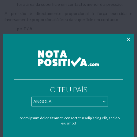
for a área da superfície em contacto, menor é a pressão.
A pressão é directamente proporcional à força exercida e
inversamente proporcional à área da superfície em contacto
p = F / A
F
– intensidade da força [N]
A
– área da superfície [m2]
p
– pressão [N/m2] ou [Pa]
Os capacetes aumentam a área de contacto, diminuindo a força de
pressão em caso de impacto.
O TEU PAÍS
Lorem ipsum dolor sit amet, consectetur adipiscing elit, sed do
eiusmod
Força, massa e aceleração