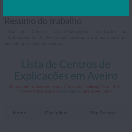
também os teus trabalhos, resumos e apontamentos para o
nosso mail:
geral@notapositiva.com
.
Resumo do trabalho
Lista de Centros de Explicações localizados na
cidade/concelho de Aveiro que leccionam nas mais variadas
disciplinas e níveis de ensino...
Lista de Centros de
Explicações em Aveiro
Para também inscrever o seu Centro de Explicações no Portal
Notapositiva, aceda a
esta página
para saber como.
Nome
Disciplinas
Pág.Pessoal