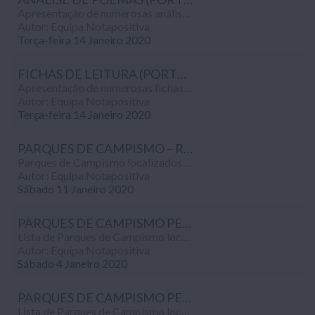
Apresentação de numerosas análise de poemas de diversos autores realizadas por estudantes de Português do 10º ano de escolaridade.
Autor: Equipa Notapositiva
Terça-feira 14 Janeiro 2020
FICHAS DE LEITURA (PORTUGUÊS, 10º ANO)
Apresentação de numerosas fichas de leitura e resumos de livros realizadas por estudantes de Português do 10º ano de escolaridade.
Autor: Equipa Notapositiva
Terça-feira 14 Janeiro 2020
PARQUES DE CAMPISMO – REGIÃO DO PORTO
Parques de Campismo localizados na Região do Porto / Douro Litoral...
Autor: Equipa Notapositiva
Sábado 11 Janeiro 2020
PARQUES DE CAMPISMO PERTO DE VILAMOURA
Lista de Parques de Campismo localizados perto de Vilamoura (a menos de 50 km do centro da localidade)...
Autor: Equipa Notapositiva
Sábado 4 Janeiro 2020
PARQUES DE CAMPISMO PERTO DE ARMAÇÃO DE PÊRA
Lista de Parques de Campismo localizados perto de Armação de Pêra (a menos de 50 km do centro da localidade)...