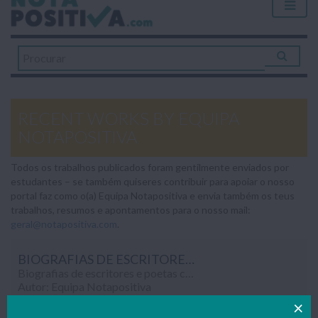
RECENT WORKS BY EQUIPA
NOTAPOSITIVA
Todos os trabalhos publicados foram gentilmente enviados por
estudantes – se também quiseres contribuir para apoiar o nosso
portal faz como o(a) Equipa Notapositiva e envia também os teus
trabalhos, resumos e apontamentos para o nosso mail:
geral@notapositiva.com
.
BIOGRAFIAS DE ESCRITORES E POETAS (10º ANO)
Biografias de escritores e poetas com apresentação da vida e obra, realizadas no âmbito da disciplina de Português (10º ano)...
Autor: Equipa Notapositiva
Segunda-feira 3 Fevereiro 2020