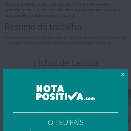
nosso portal faz como o(a) Equipa Notapositiva e envia
também os teus trabalhos, resumos e apontamentos para o
nosso mail:
geral@notapositiva.com
.
Resumo do trabalho
Apresentação de numerosas fichas de leitura e resumos de
livros realizadas por estudantes de Português (9º ano).
Fichas de Leitura
(se tiveres também fichas de leitura, partilha connosco
enviando para
geral@notapositiva.com
)
O TEU PAÍS