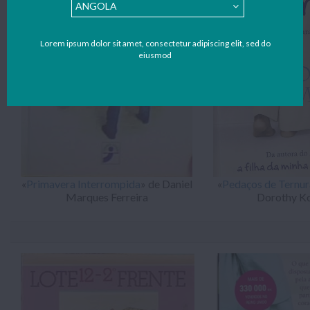
Lorem ipsum dolor sit amet, consectetur adipiscing elit, sed do
eiusmod
«
Primavera Interrompida
» de Daniel
«
Pedaços de Ternur
Marques Ferreira
Dorothy K