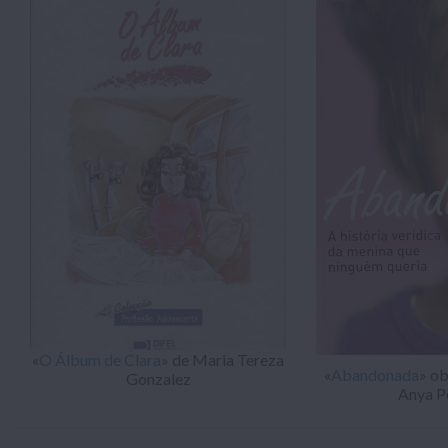
«
O Álbum de Clara
» de Maria Tereza
«
Abandonada
» ob
Gonzalez
Anya P