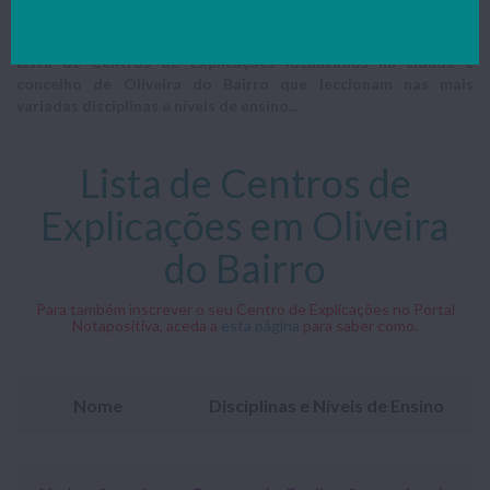
Resumo do trabalho
Lista de Centros de Explicações localizados na cidade e
concelho de Oliveira do Bairro que leccionam nas mais
variadas disciplinas e níveis de ensino...
Lista de Centros de
Explicações em Oliveira
do Bairro
Para também inscrever o seu Centro de Explicações no Portal
Notapositiva, aceda a
esta página
para saber como.
Nome
Disciplinas e Níveis de Ensino