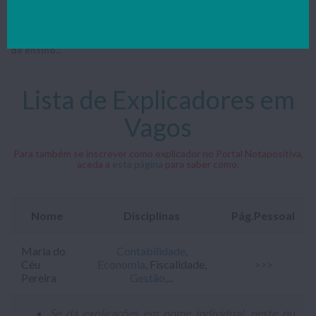
Lista de Professores/Explicadores que dão explicações na
cidade/concelho de Vagos nas mais variadas disciplinas e níveis
de ensino...
Lista de Explicadores em
Vagos
Para também se inscrever como explicador no Portal Notapositiva,
aceda a
esta página
para saber como.
Nome
Disciplinas
Pág.Pessoal
Maria do
Contabilidade
,
Céu
Economia
, Fiscalidade,
>>>
Pereira
Gestão
,...
Se dá explicações em nome individual, neste ou