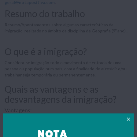
geral@notapositiva.com
.
Resumo do trabalho
Resumo/Apontamentos sobre algumas características da
imigração, realizado no âmbito da disciplina de Geografia (9º ano)...
O que é a imigração?
Considera-se imigração todo o movimento de entrada de uma
pessoa ou população num país, com a finalidade de aí residir e/ou
trabalhar seja temporária ou permanentemente.
Quais as vantagens e as
desvantagens da imigração?
Vantagens:
Os imigrantes tem a possibilidade de procurar de uma vida
melhor, com condições mais favoráveis, conhecimento de
novas realidades e enriquecimento de mentalidade.