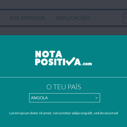
ENS. SUPERIOR
EXPLICAÇÕES
ARA
dos por estudantes – se também quiseres contribuir para apoiar o nosso
lhos, resumos e apontamentos para o nosso mail:
geral@notapositiva.co
Quarta-feira 1 Janei
GIAS
Trabalho sobre a gestão do tempo e a forma como as novas tecnologias transformaram este novo paradigma, realizado no âmbito da disciplina de Área de Projecto (9º ano).
O TEU PAÍS
Sexta-feira 9 Agost
Resumo/Apontamentos sobre algumas características da imigração, realizado no âmbito da disciplina de Geografia (9º ano)...
Lorem ipsum dolor sit amet, consectetur adipiscing elit, sed do eiusmod
Segunda-feira 22 Julh