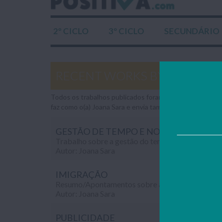
2º CICLO
3º CICLO
SECUNDÁRIO
RECENT WORKS BY JOANA S
Todos os trabalhos publicados foram gentilmente envia
faz como o(a) Joana Sara e envia também os teus traba
GESTÃO DE TEMPO E NOVAS TECNOLO
Autor: Joana Sara
IMIGRAÇÃO
Autor: Joana Sara
PUBLICIDADE