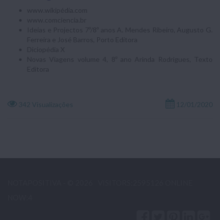
www.wikipédia.com
www.comciencia.br
Ideias e Projectos 7º/8º anos A. Mendes Ribeiro, Augusto G.
Ferreira e José Barros, Porto Editora
Diciopédia X
Novas Viagens volume 4, 8º ano Arinda Rodrigues, Texto
Editora
342 Visualizações
12/01/2020
NOTAPOSITIVA - © 2026
VISITORS:2595126 ONLINE
NOW:4