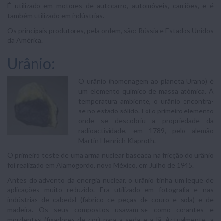
É utilizado em motores de autocarro, automóveis, camiões, e é
também utilizado em indústrias.
Os principais produtores, pela ordem, são: Rússia e Estados Unidos
da América.
Urânio:
O urânio (homenagem ao planeta Urano) é
um elemento químico de massa atómica. Á
temperatura ambiente, o urânio encontra-
se no estado sólido. Foi o primeiro elemento
onde se descobriu a propriedade da
radioactividade, em 1789, pelo alemão
Martin Heinrich Klaproth.
O primeiro teste de uma arma nuclear baseada na fricção do urânio
foi realizado em Alamogordo, novo México, em Julho de 1945.
Antes do advento da energia nuclear, o urânio tinha um leque de
aplicações muito reduzido. Era utilizado em fotografia e nas
indústrias de cabedal (fabrico de peças de couro e sola) e de
madeira. Os seus compostos usavam-se como corantes e
mordentes (fixadores de cor) para a seda e a lã. Actualmente, a