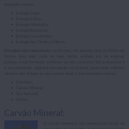
exemplos temos:
Energia Solar;
Energia Eólica;
Energia Hidráulica;
Energia Biomassa;
Energia Geotérmica;
Energia das Ondas e Marés.
Energias não renováveis:
ou fósseis, são aquelas que se obtêm de
fontes que, mais cedo ou mais tarde, acabam por se esgotar
porque a sua formação é inferior ao seu consumo. São poluentes e
a sua formação orgânica (excepção ao Urânio), pode levar milhões
de anos até chegar ao seu estado final. Como exemplos temos:
Petróleo;
Carvão Mineral;
Gás Natural;
Urânio.
Carvão Mineral:
O carvão mineral é um combustível fóssil, de
cor negra ou castanha e de razoável poder