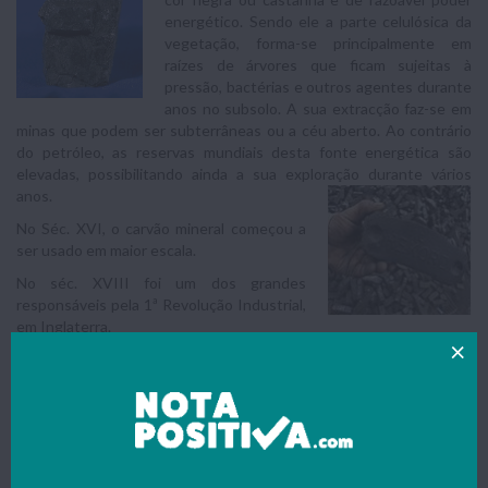
energético. Sendo ele a parte celulósica da
vegetação, forma-se principalmente em
raízes de árvores que ficam sujeitas à
pressão, bactérias e outros agentes durante
anos no subsolo. A sua extracção faz-se em
minas que podem ser subterrâneas ou a céu aberto. Ao contrário
do petróleo, as reservas mundiais desta fonte energética são
elevadas, possibilitando ainda a sua exploração durante vários
anos.
No Séc. XVI, o carvão mineral começou a
ser usado em maior escala.
No séc. XVIII foi um dos grandes
responsáveis pela 1ª Revolução Industrial,
em Inglaterra.
E, até meados do século XX, o carvão foi a principal fonte de
energia utilizada nos transportes. A partir daí, a sua importância foi
diminuindo.
Actualmente, a principal utilização do carvão mineral como
combustível é na produção de energia eléctrica nas centrais
termoeléctricas sendo os principais produtores a China e os EUA