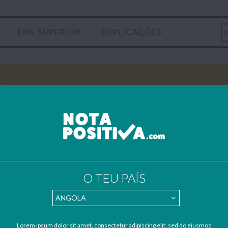
ENS. SUPERIOR
EXPLICAÇÕES
A
dos por estudantes – se também quiseres contribuir para apoiar o nosso
hos, resumos e apontamentos para o nosso mail:
geral@notapositiva.com
.
Domingo 12 Janeir
Trabalho escolar sobre os Minerais Energéticos, realizado no âmbito da disciplina de Geografia (8º ano)...
Quinta-feira 7 Novembr
O TEU PAÍS
Trabalho sobre Pitágoras, quem foi e de que forma contribuiu para o desenvolvimento da Matemática, realizado no âmbito da disciplina de Matemática (8º ano).
Terça-feira 22 Outubr
AS MOLECULARES
Lorem ipsum dolor sit amet, consectetur adipiscing elit, sed do eiusmod