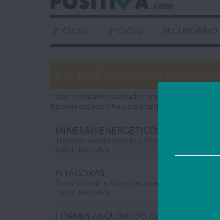
2º CICLO
3º CICLO
SECUNDÁRIO
RECENT WORKS BY INÊS SILV
Todos os trabalhos publicados foram gentilmente envia
faz como o(a) Inês Silva e envia também os teus trabal
MINERAIS ENERGÉTICOS
Autor: Inês Silva
PITÁGORAS
Autor: Inês Silva
FÓRMULAS QUÍMICAS DAS SUBSTÂNCI