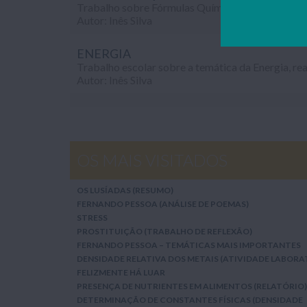
Autor: Inês Silva
ENERGIA
Autor: Inês Silva
OS MAIS VISITADOS
OS LUSÍADAS (RESUMO)
FERNANDO PESSOA (ANÁLISE DE POEMAS)
STRESS
PROSTITUIÇÃO (TRABALHO DE REFLEXÃO)
FERNANDO PESSOA – TEMÁTICAS MAIS IMPORTANTES
DENSIDADE RELATIVA DOS METAIS (ATIVIDADE LABORA
FELIZMENTE HÁ LUAR
PRESENÇA DE NUTRIENTES EM ALIMENTOS (RELATÓRIO)
DETERMINAÇÃO DE CONSTANTES FÍSICAS (DENSIDADE