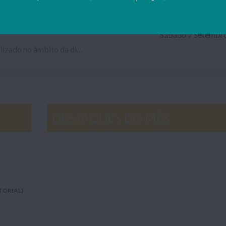
Trabalho sobre Fórmulas Químicas das Substâncias Moleculares, realizado no âmbito da disciplina de Química (8º ano).
Sábado 7 Setembr
Trabalho escolar sobre a temática da Energia, realizado no âmbito da disciplina de Educação Tecnológica (5º ano de escolaridade)...
DESTAQUES DO MÊS
TORIAL)