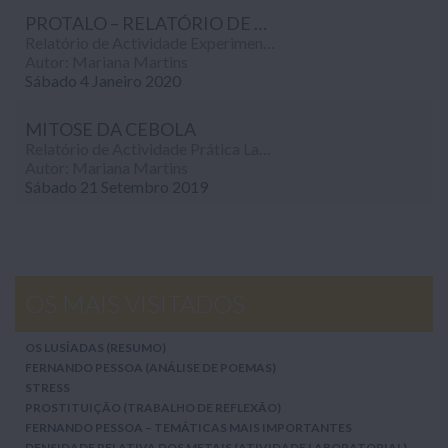
PROTALO – RELATÓRIO DE ATIVIDADE EXPERIMENTAL
Relatório de Actividade Experimental sobre a Observação microscópica de um protalo resultante da germinação de esporos de polipódio.
Autor: Mariana Martins
Sábado 4 Janeiro 2020
MITOSE DA CEBOLA
Relatório de Actividade Prática Laboratorial sobre a Observação da Mitose em células do ápice radicular da cebola, realizado no âmbito da disciplina de Biologia.
Autor: Mariana Martins
Sábado 21 Setembro 2019
OS MAIS VISITADOS
OS LUSÍADAS (RESUMO)
FERNANDO PESSOA (ANÁLISE DE POEMAS)
STRESS
PROSTITUIÇÃO (TRABALHO DE REFLEXÃO)
FERNANDO PESSOA – TEMÁTICAS MAIS IMPORTANTES
DENSIDADE RELATIVA DOS METAIS (ATIVIDADE LABORATORIAL)