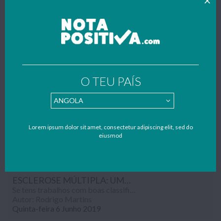
O TEU PAÍS
RECENT WORKS BY RODRIGO
MARTINS
Todos os trabalhos publicados foram gentilmente enviados por
estudantes – se também quiseres contribuir para apoiar o nosso
Lorem ipsum dolor sit amet, consectetur adipiscing elit, sed do
eiusmod
portal faz como o(a) Rodrigo Martins e envia também os teus
trabalhos, resumos e apontamentos para o nosso mail:
geral@notapositiva.com
.
ESCLEROSE MÚLTIPLA: UMA ABORDAGEM CLÍNICA E FISIOLÓGICA
Se tens trabalhos com boas classificações, envia-nos por mail pois só assim o nosso site poderá crescer. Email para envio: geral@notapositiva.com
Autor: Rodrigo Martins
Quinta-feira 6 Junho 2019