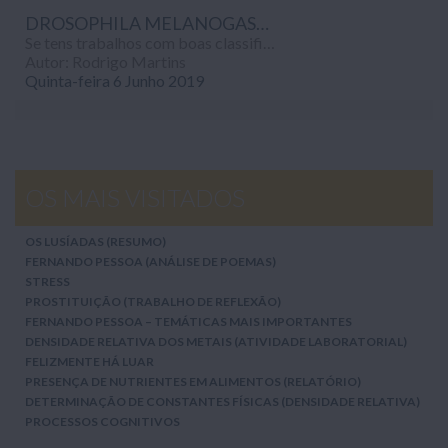
DROSOPHILA MELANOGASTER
Se tens trabalhos com boas classificações, envia-nos por mail pois só assim o nosso site poderá crescer. Email para envio: geral@notapositiva.com
Autor: Rodrigo Martins
Quinta-feira 6 Junho 2019
OS MAIS VISITADOS
OS LUSÍADAS (RESUMO)
FERNANDO PESSOA (ANÁLISE DE POEMAS)
STRESS
PROSTITUIÇÃO (TRABALHO DE REFLEXÃO)
FERNANDO PESSOA – TEMÁTICAS MAIS IMPORTANTES
DENSIDADE RELATIVA DOS METAIS (ATIVIDADE LABORATORIAL)
FELIZMENTE HÁ LUAR
PRESENÇA DE NUTRIENTES EM ALIMENTOS (RELATÓRIO)
DETERMINAÇÃO DE CONSTANTES FÍSICAS (DENSIDADE RELATIVA)
PROCESSOS COGNITIVOS