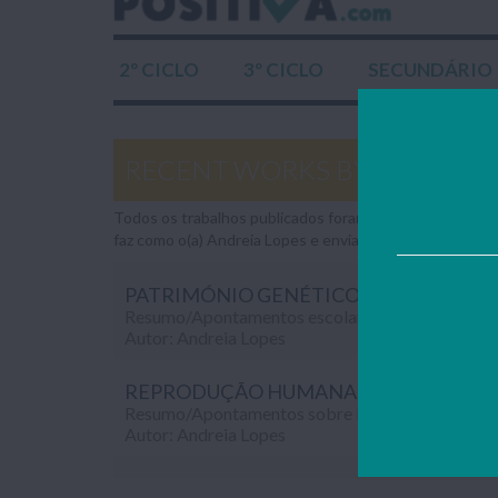
2º CICLO
3º CICLO
SECUNDÁRIO
RECENT WORKS BY ANDREIA 
Todos os trabalhos publicados foram gentilmente envia
faz como o(a) Andreia Lopes e envia também os teus tr
PATRIMÓNIO GENÉTICO
Autor: Andreia Lopes
Autor: Andreia Lopes