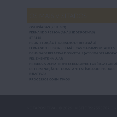
OS MAIS VISITADOS
OS LUSÍADAS (RESUMO)
FERNANDO PESSOA (ANÁLISE DE POEMAS)
STRESS
PROSTITUIÇÃO (TRABALHO DE REFLEXÃO)
FERNANDO PESSOA – TEMÁTICAS MAIS IMPORTANTES
DENSIDADE RELATIVA DOS METAIS (ATIVIDADE LABORA
FELIZMENTE HÁ LUAR
PRESENÇA DE NUTRIENTES EM ALIMENTOS (RELATÓRIO)
DETERMINAÇÃO DE CONSTANTES FÍSICAS (DENSIDADE
RELATIVA)
PROCESSOS COGNITIVOS
NOTAPOSITIVA - © 2026
VISITORS:2593787 ON