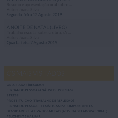
Resumo e apresentação oral sobre o livro Dietas e Borbulhas, de Maria Maia Teresa Gonzales, realizado no âmbito da disciplina de Português (9º ano).
Autor: Joana Silva
Segunda-feira 12 Agosto 2019
A NOITE DE NATAL (LIVRO)
Trabalho escolar sobre a obra, «A Noite de Natal» de Sophia Andersen, realizado no âmbito da disciplina de Português (5º ano)...
Autor: Joana Silva
Quarta-feira 7 Agosto 2019
OS MAIS VISITADOS
OS LUSÍADAS (RESUMO)
FERNANDO PESSOA (ANÁLISE DE POEMAS)
STRESS
PROSTITUIÇÃO (TRABALHO DE REFLEXÃO)
FERNANDO PESSOA – TEMÁTICAS MAIS IMPORTANTES
DENSIDADE RELATIVA DOS METAIS (ATIVIDADE LABORATORIAL)
FELIZMENTE HÁ LUAR