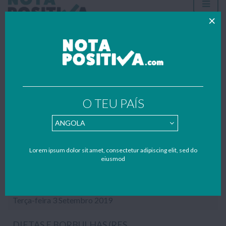
RECENT WORKS BY JOANA SILVA
O TEU PAÍS
Todos os trabalhos publicados foram gentilmente enviados por
estudantes – se também quiseres contribuir para apoiar o nosso
portal faz como o(a) Joana Silva e envia também os teus trabalhos,
resumos e apontamentos para o nosso mail:
geral@notapositiva.com
.
Lorem ipsum dolor sit amet, consectetur adipiscing elit, sed do
eiusmod
TRIBO ZULU
Trabalho escolar sobre a Tribo Zulu, um povo do sul da África, realizado no âmbito da disciplina de Geografia (9º ano)...
Autor: Joana Silva
Terça-feira 3 Setembro 2019
DIETAS E BORBULHAS (RESUMO DO LIVRO)